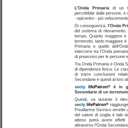
L’Onda Primaria
di un t
percettibile dalle persone, e 
- epicentro - più velocemente
Di conseguenza,
l'Onda Pr
del sistema di rilevamento.
tempo. Quanto maggiore è l
terremoto, tanto maggiore è i
Primaria e quello dell'Ond
intercorre tra l'Onda primari
di preavviso per le persone e
Tra Onda Primaria e Onda Se
di dipendenza fisica. Le car
di trarre conclusioni rel
Secondarie e quindi al loro att
secty
lifePatron
®
è in g
Secondarie di un terremoto 
Quindi, se durante il rile
secty
lifePatron
®
raggiunge 
Preallarme Sismico emette un
del valore di soglia è tale d
atteso potrà avere effett
attraverso l’Onda Secondari