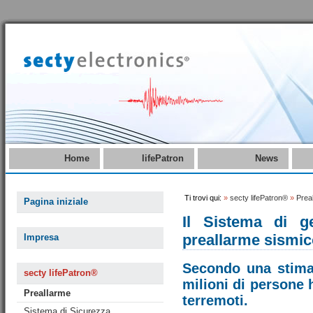
Home
lifePatron
News
Ti trovi qui:
»
secty lifePatron®
»
Prea
Pagina iniziale
Il Sistema di g
preallarme sismic
Impresa
Secondo una stima,
secty lifePatron®
milioni di persone 
Preallarme
terremoti.
Sistema di Sicurezza