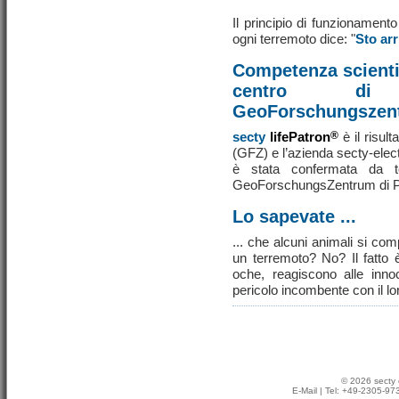
Il principio di funzionament
ogni terremoto dice: "
Sto ar
Competenza scientif
centro di 
GeoForschungszen
secty
lifePatron
®
è il risul
(GFZ) e l’azienda secty-elect
è stata confermata da test
GeoForschungsZentrum di 
Lo sapevate ...
... che alcuni animali si com
un terremoto? No? Il fatto
oche, reagiscono alle inno
pericolo incombente con il 
© 2026 secty 
E-Mail
| Tel: +49-2305-9