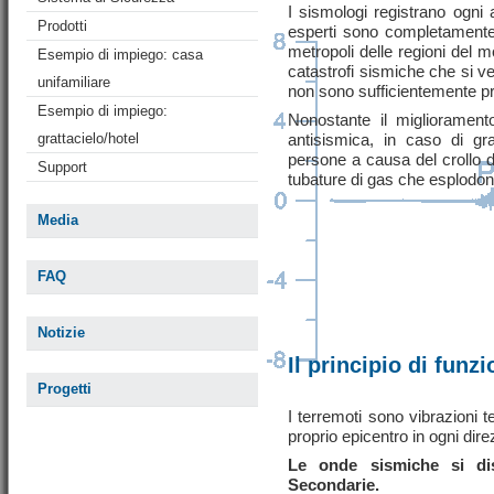
I sismologi registrano ogni 
Prodotti
esperti sono completamente 
metropoli delle regioni del
Esempio di impiego: casa
catastrofi sismiche che si ve
unifamiliare
non sono sufficientemente p
Esempio di impiego:
Nonostante il migliorament
grattacielo/hotel
antisismica, in caso di gr
persone a causa del crollo di
Support
tubature di gas che esplodono
Media
FAQ
Notizie
Il principio di fun
Progetti
I terremoti sono vibrazioni
proprio epicentro in ogni dir
Le onde sismiche si d
Secondarie.