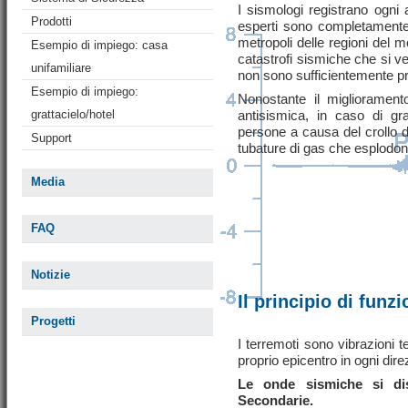
I sismologi registrano ogni 
Prodotti
esperti sono completamente 
metropoli delle regioni del
Esempio di impiego: casa
catastrofi sismiche che si ve
unifamiliare
non sono sufficientemente p
Esempio di impiego:
Nonostante il migliorament
grattacielo/hotel
antisismica, in caso di gr
persone a causa del crollo di
Support
tubature di gas che esplodono
Media
FAQ
Notizie
Il principio di fun
Progetti
I terremoti sono vibrazioni
proprio epicentro in ogni dir
Le onde sismiche si d
Secondarie.