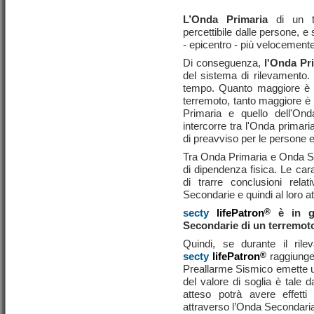
L’Onda Primaria
di un t
percettibile dalle persone, e 
- epicentro - più velocemente
Di conseguenza,
l'Onda Pr
del sistema di rilevamento.
tempo. Quanto maggiore è l
terremoto, tanto maggiore è i
Primaria e quello dell'Ond
intercorre tra l'Onda primari
di preavviso per le persone e
Tra Onda Primaria e Onda Se
di dipendenza fisica. Le car
di trarre conclusioni rel
Secondarie e quindi al loro att
secty
lifePatron
®
è in g
Secondarie di un terremoto 
Quindi, se durante il rile
secty
lifePatron
®
raggiunge 
Preallarme Sismico emette un
del valore di soglia è tale d
atteso potrà avere effett
attraverso l’Onda Secondari