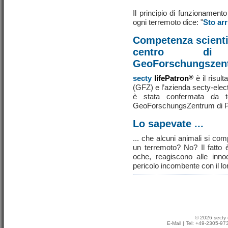
Il principio di funzionament
ogni terremoto dice: "
Sto ar
Competenza scientif
centro di 
GeoForschungszen
secty
lifePatron
®
è il risul
(GFZ) e l’azienda secty-elect
è stata confermata da test
GeoForschungsZentrum di 
Lo sapevate ...
... che alcuni animali si com
un terremoto? No? Il fatto
oche, reagiscono alle inno
pericolo incombente con il 
© 2026 secty 
E-Mail
| Tel: +49-2305-9