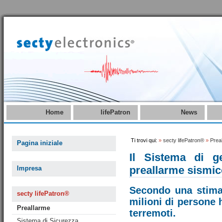
Home
lifePatron
News
Ti trovi qui:
»
secty lifePatron®
»
Prea
Pagina iniziale
Il Sistema di g
preallarme sismic
Impresa
Secondo una stima,
secty lifePatron®
milioni di persone 
Preallarme
terremoti.
Sistema di Sicurezza