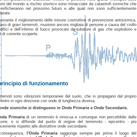
ioni del mondo a rischio sismico sono minacciate da catastrofi sismiche che
verificheranno nel prossimo futuro e alle quali non sono sufficientemente
parate.
ostante il miglioramento delle misure costruttive di prevenzione antisismica,
caso di gravi terremoti, muoiono ancora migliaia di persone a causa del crollo
edifici e dell’inferno di fuoco provocato da tubature di gas che esplodono e
i di corrente scoperte.
 principio di funzionamento
erremoti sono vibrazioni temporanee del suolo, che si propagano dal proprio
centro in ogni direzione con onde di lunghezza diversa.
onde sismiche si distinguono in Onde Primarie e Onde Secondarie.
nda Primaria
di un terremoto è innocua e comunque non percettibile dalle
sone, e si diffonde dal punto di origine del terremoto - epicentro - più
ocemente rispetto alle distruttive onde secondarie.
conseguenza,
l'Onda Primaria
raggiunge sempre per prima il luogo del