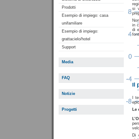
reg
Prodotti
si 
pre
Esempio di impiego: casa
Non
unifamiliare
in 
di 
Esempio di impiego:
font
grattacielo/hotel
Support
Media
FAQ
Il
Notizie
I t
epi
Progetti
Le 
L’O
per
vel
Di 