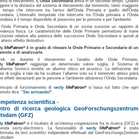
tema di rilevamento.
L'Onda Secondaria
arriva in un secondo tempo. Quanto
giore è la distanza del sistema di rilevamento dal terremoto, tanto maggiore
l tempo che intercorre tra l'arrivo dell'Onda Primaria e quello dell'Onda
ondaria. L'intervallo temporale che intercorre tra l'Onda primaria e l'Onda
ondaria è il tempo disponibile di preavviso per le persone e per l'ambiente.
 Onda Primaria e Onda Secondaria di un sisma sussiste un rapporto di
endenza fisica. Le caratteristiche delle Onde Primarie permettono di trarre
clusioni relative alla potenza delle successive Onde Secondarie e quindi al
 atteso effetto distruttivo.
ty
lifePatron
®
è in grado di rilevare le Onde Primarie e Secondarie di un
remoto e di analizzarle.
ndi, se durante il rilevamento e l'analisi delle Onde Primarie,
ty
lifePatron
®
raggiunge un determinato valore soglia, il Sistema di
allarme Sismico emette un allarme ottico ed acustico. La definizione del
ore di soglia è tale da far scattare l’allarme solo se il terremoto atteso potrà
re effetti devastanti per le persone e l'ambiente attraverso l’Onda Secondaria.
principio di funzionamento di
secty
lifePatron
®
si basa sul fatto che ogni
remoto dice: "
Sto arrivando!"
.
mpetenza scientifica -
ntro di ricerca geologica GeoForschungszentrum
tsdam (GFZ)
ty
lifePatron
®
è il risultato di un’intensa cooperazione fra la ricerca (GFZ) e
zienda secty-electronics. La funzionalità di
secty
lifePatron
®
è stata
fermata da test scientifici indipendenti effettuati dal GeoForschungsZentrum
Potsdam.