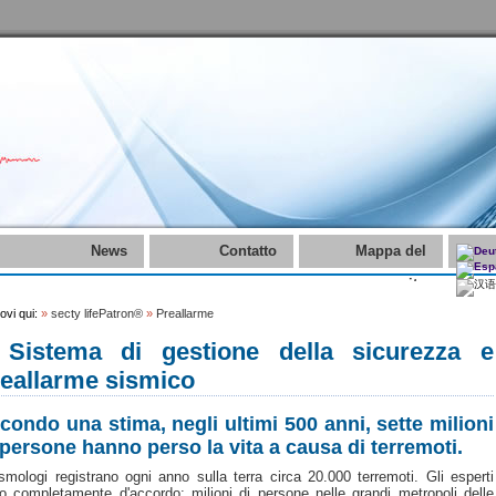
News
Contatto
Mappa del
sito
rovi qui:
»
secty lifePatron®
»
Preallarme
l Sistema di gestione della sicurezza e
eallarme sismico
condo una stima, negli ultimi 500 anni, sette milioni
 persone hanno perso la vita a causa di terremoti.
ismologi registrano ogni anno sulla terra circa 20.000 terremoti. Gli esperti
o completamente d'accordo: milioni di persone nelle grandi metropoli delle