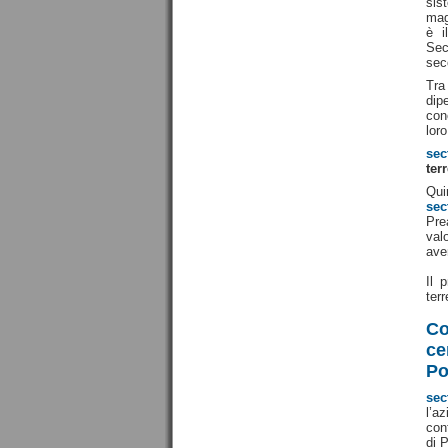
sis
mag
è i
Sec
sec
Tra
dip
con
loro
sec
ter
Qui
sec
Pre
val
ave
Il 
ter
Co
ce
Po
sec
l’a
con
di 