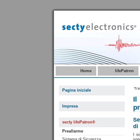
Home
lifePatron
Ti t
Pagina iniziale
I
pr
Impresa
Se
secty lifePatron®
di
Preallarme
I s
Sistema di Sicurezza
son