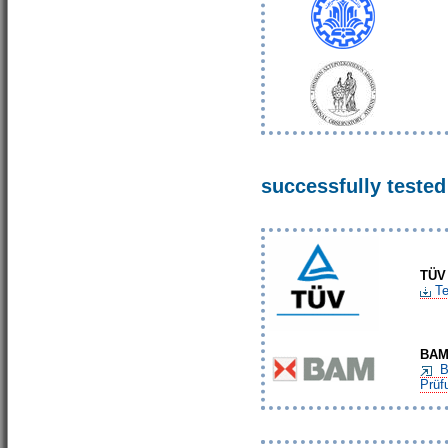
successfully tested
TÜ
Te
BAM
B
Prüf