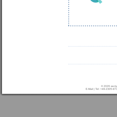
© 2026 secty
E-Mail
| Tel: +49-2305-9