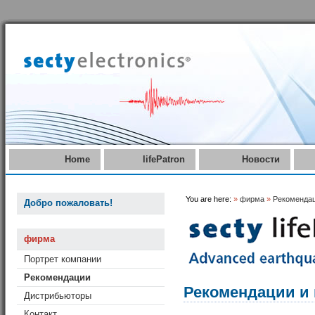
Home
lifePatron
Новости
You are here:
»
фирма
»
Рекоменда
Добро пожаловать!
фирма
Портрет компании
Рекомендации
Рекомендации и
Дистрибьюторы
Контакт