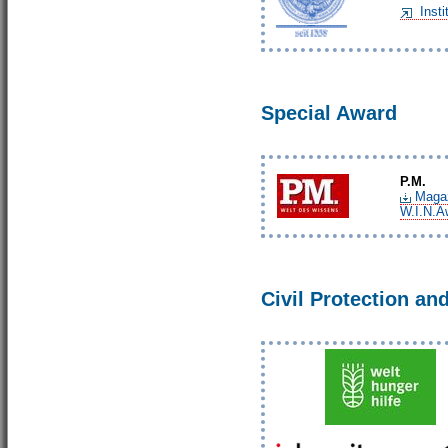
Inst
Special Award
P.M.
Magaz
W.I.N.A
Civil Protection an