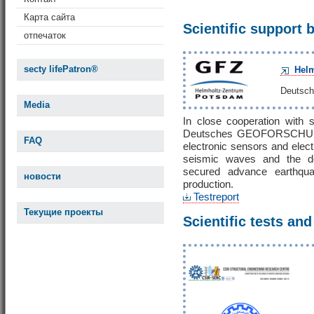
Карта сайта
Scientific support 
отпечаток
secty lifePatron®
Helm
Deuts
Media
In close cooperation with
Deutsches GEOFORSCHUN
FAQ
electronic sensors and elect
seismic waves and the det
secured advance earthqua
новости
production.
Testreport
Текущие проекты
Scientific tests and