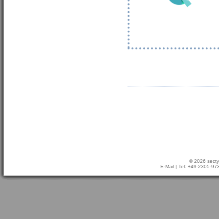
© 2026 secty
E-Mail
| Tel: +49-2305-9