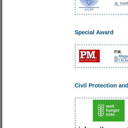
Inst
Special Award
P.M.
Magaz
W.I.N.A
Civil Protection an