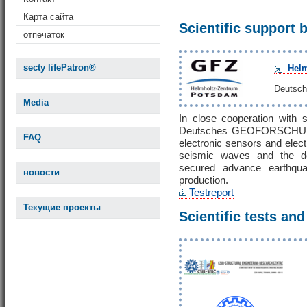
Карта сайта
Scientific support 
отпечаток
secty lifePatron®
Helm
Deuts
Media
In close cooperation with
Deutsches GEOFORSCHUN
FAQ
electronic sensors and elect
seismic waves and the det
secured advance earthqua
новости
production.
Testreport
Текущие проекты
Scientific tests and