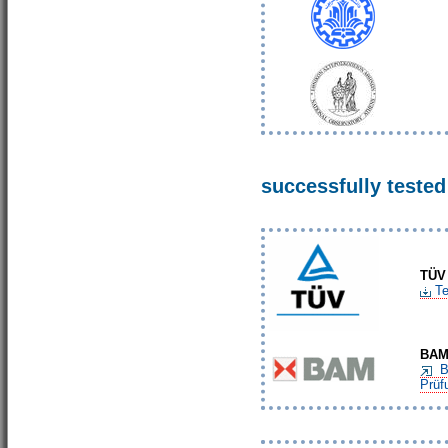
successfully tested
TÜ
Te
BAM
B
Prüf