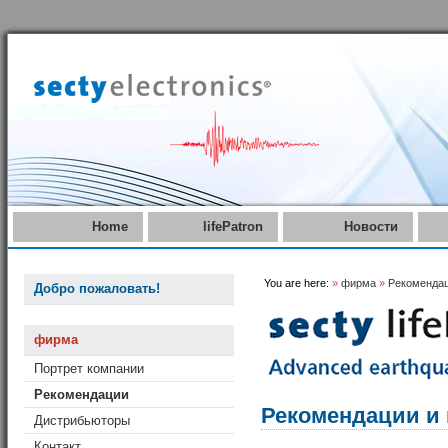
Home
lifePatron
Новости
You are here:
»
фирма
»
Рекоменда
Добро пожаловать!
фирма
Портрет компании
Рекомендации
Рекомендации и
Дистрибьюторы
Контакт