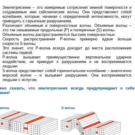
Землетрясение – это измеримые сотрясения земной поверхности и
создаваемые ими сейсмические волны. Они представляют собой
колебания, которые, начиная с определенной интенсивности, могут
приводить к серьезным разрушениям.
Различают объемные и поверхностные волны. Объемные волны –
это так называемые продольные (P) и поперечные (S) волны.
Объемные волны распространяются быстрее поверхностных.
Скорость распространения P-волны примерно вдвое больше
скорости S-волны.
Это значит, что P-волна всегда доходит до места расположения
системы первой.
P-волна вызывает преимущественно вертикальное ударное
воздействие, не приводит к разрушениям и не воспринимается
людьми.
S-волна представляет собой горизонтальное колебание – аналогично
морской волне – и вызывает разрушения. Она воспринимается
людьми с испугом.
жно сказать, что землетрясения всегда предупреждают о себе
анее!