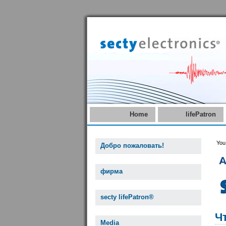
Home
lifePatron
You
Добро пожаловать!
фирма
secty lifePatron®
Ч
Media