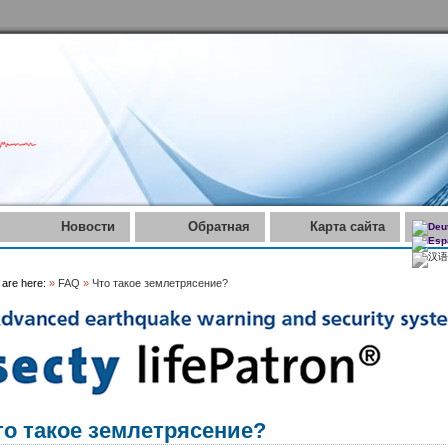
Новости
Обратная
Карта сайта
связь
 are here:
»
FAQ
»
Что такое землетрясение?
то такое землетрясение?