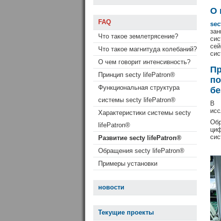
О 
FAQ
se
зан
Что такое землетрясение?
си
сей
Что такое магнитуда колебаний?
сис
О чем говорит интенсивность?
П
Принцип secty lifePatron®
по
Функциональная структура
бе
системы secty lifePatron®
В 
исс
Характеристики системы secty
Об
lifePatron®
циф
сис
Развитие secty lifePatron®
Обращения secty lifePatron®
Примеры установки
новости
Текущие проекты