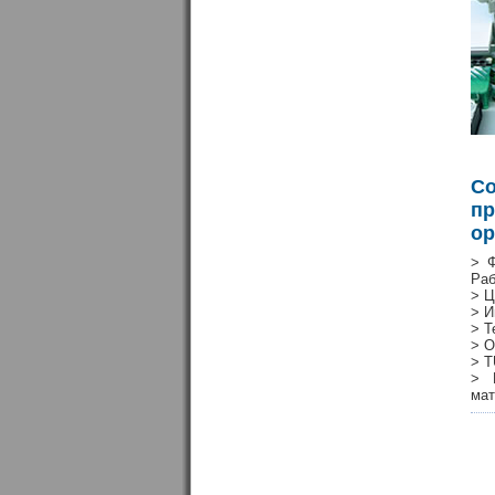
С
пр
ор
> Ф
Раб
> Ц
> И
> Т
> О
> T
> 
мат