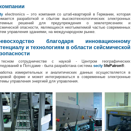
компании
cty
electronics
– это компания со штаб-квартирой в Германии, которая
имается разработкой и сбытом высокотехнологических электронных
стемных решений для предупреждения о землетрясениях и
смической опасности, являющихся неотъемлемой частью современных
тем управления зданиями, на международном рынке.
ревосходство благодаря инновационному
тенциалу и технологиям в области сейсмической
зопасности
тесном сотрудничестве с наукой - Центром географических
ледований в Потсдаме - была разработана система
secty
lifePatron®
.
работка измерительных и аналитических данных осуществляется в
ровой форме и может интегрироваться в современные электронные
темы управления энергией для управления.