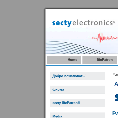
Home
lifePatron
You
Добро пожаловать!
фирма
secty lifePatron®
Ра
Media