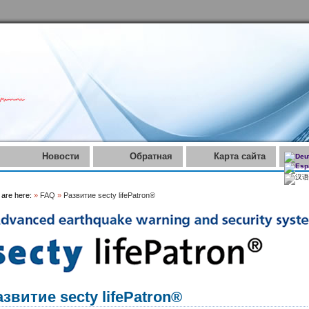
Новости
Обратная
Карта сайта
связь
 are here:
»
FAQ
»
Развитие secty lifePatron®
звитие secty lifePatron®