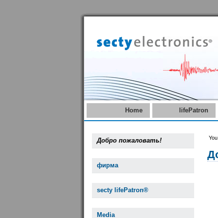
Home
lifePatron
You
Добро пожаловать!
Д
фирма
secty lifePatron®
Media