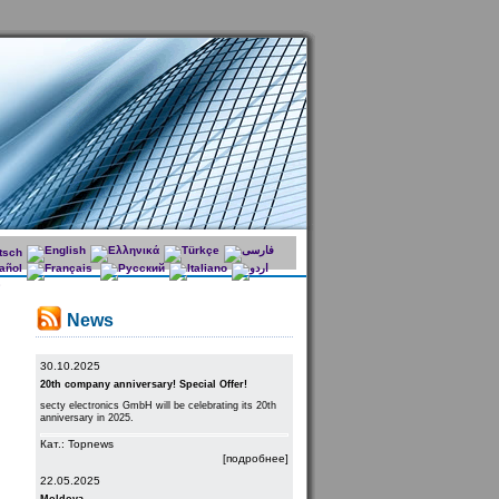
News
30.10.2025
20th company anniversary! Special Offer!
secty electronics GmbH will be celebrating its 20th
anniversary in 2025.
Кат.: Topnews
[подробнее]
22.05.2025