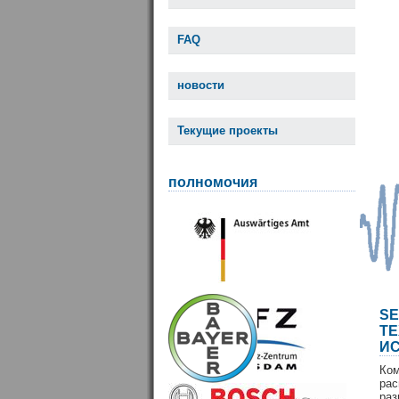
FAQ
новости
Текущие проекты
полномочия
S
Т
И
Ко
ра
раз