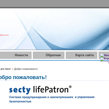
Новости
Обратная
Карта сайта
связь
 are here:
»
Добро пожаловать!
обро пожаловать!