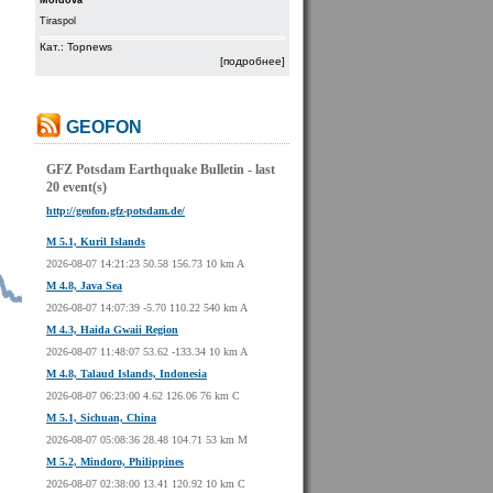
Moldova
Tiraspol
Кат.: Topnews
[подробнее]
GEOFON
GFZ Potsdam Earthquake Bulletin - last
20 event(s)
http://geofon.gfz-potsdam.de/
M 5.1, Kuril Islands
2026-08-07 14:21:23 50.58 156.73 10 km A
M 4.8, Java Sea
2026-08-07 14:07:39 -5.70 110.22 540 km A
M 4.3, Haida Gwaii Region
2026-08-07 11:48:07 53.62 -133.34 10 km A
M 4.8, Talaud Islands, Indonesia
2026-08-07 06:23:00 4.62 126.06 76 km C
M 5.1, Sichuan, China
2026-08-07 05:08:36 28.48 104.71 53 km M
M 5.2, Mindoro, Philippines
2026-08-07 02:38:00 13.41 120.92 10 km C