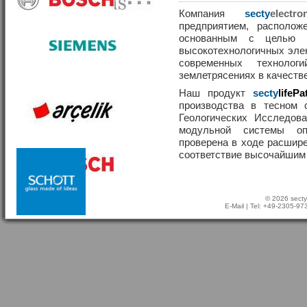
Компания
secty
elect
предприятием, располож
основанным с целью р
высокотехнологичных эле
современных техноло
землетрясениях в качеств
Наш продукт
secty
lifePa
производства в тесном 
Геологических Исследов
модульной системы о
проверена в ходе расшир
соответствие высочайшим
© 2026 secty
E-Mail
| Tel: +49-2305-9