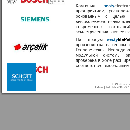
Компания
secty
elect
предприятием, располож
основанным с целью р
высокотехнологичных эле
современных техноло
землетрясениях в качеств
Наш продукт
secty
lifePa
производства в тесном 
Геологических Исследов
модульной системы о
проверена в ходе расшир
соответствие высочайшим
© 2026 secty
E-Mail
| Tel: +49-2305-9