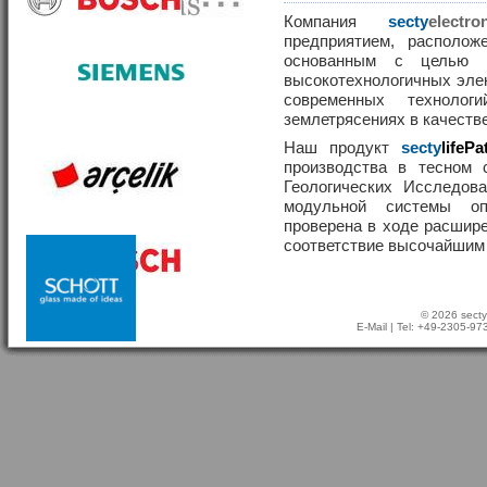
Компания
secty
elect
предприятием, располож
основанным с целью р
высокотехнологичных эле
современных техноло
землетрясениях в качеств
Наш продукт
secty
lifePa
производства в тесном 
Геологических Исследов
модульной системы о
проверена в ходе расшир
соответствие высочайшим
© 2026 secty
E-Mail
| Tel: +49-2305-9