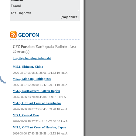
Moldova
Tiraspol
Кат.: Topnews
[подробнее]
GEOFON
GFZ Potsdam Earthquake Bulletin - last
20 event(s)
http://geofon.gfz-potsdam.de/
M 5.1, Sichuan, China
2026-08-07 05:08:31 28.61 104.83 10 km A
M 5.2, Mindoro, Philippines
2026-08-07 02:38:00 13.42 120.94 10 km A
M 4.0, Northwestern Balkan Region
2026-08-06 23:20:30 45.06 14.90 10 km A
M 4.9, Off East Coast of Kamchatka
2026-08-06 20:07:23 52.45 159.78 10 km A
M 5.1, Central Peru
2026-08-06 18:57:22 -12.10 -75.36 10 km A
M 5.3, Off East Coast of Honshu, Japan
2026-08-06 17:43:38 39.58 143.53 10 km A