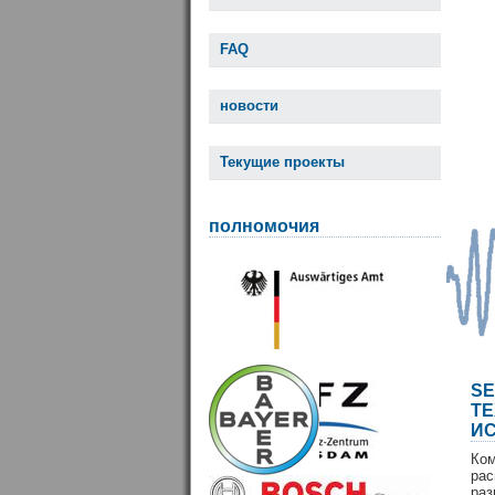
FAQ
новости
Текущие проекты
полномочия
S
Т
И
Ко
ра
раз