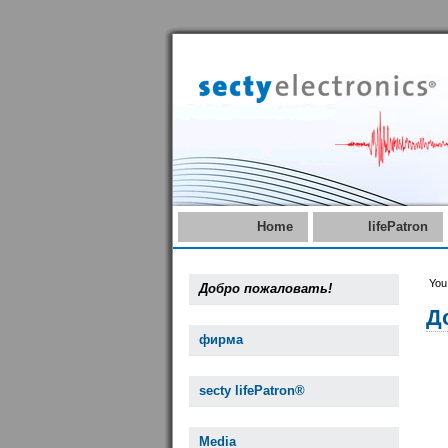
Home
lifePatron
You
Добро пожаловать!
Д
фирма
secty lifePatron®
Media