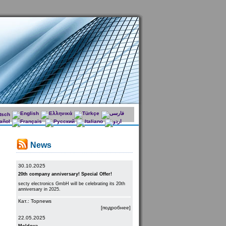
News
30.10.2025
20th company anniversary! Special Offer!
secty electronics GmbH will be celebrating its 20th
anniversary in 2025.
Кат.: Topnews
[подробнее]
22.05.2025