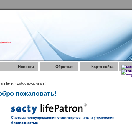
Новости
Обратная
Карта сайта
связь
 are here:
»
Добро пожаловать!
обро пожаловать!