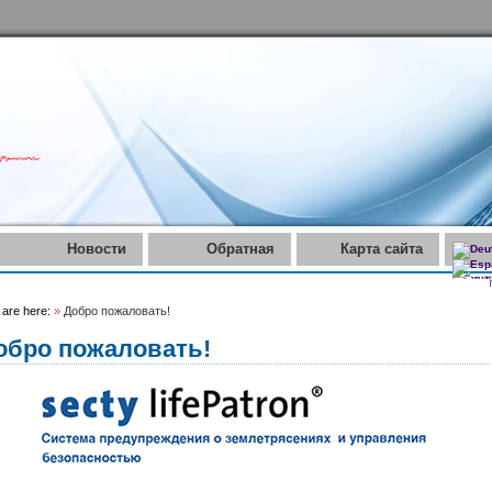
Новости
Обратная
Карта сайта
связь
 are here:
»
Добро пожаловать!
обро пожаловать!