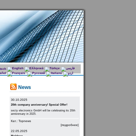
News
30.10.2025
20th company anniversary! Special Offer!
secty electronics GmbH will be celebrating its 20th
anniversary in 2025.
Кат.: Topnews
[подробнее]
22.05.2025