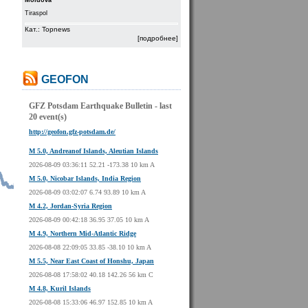
Moldova
Tiraspol
Кат.: Topnews
[подробнее]
GEOFON
GFZ Potsdam Earthquake Bulletin - last
20 event(s)
http://geofon.gfz-potsdam.de/
M 5.0, Andreanof Islands, Aleutian Islands
2026-08-09 03:36:11 52.21 -173.38 10 km A
M 5.0, Nicobar Islands, India Region
2026-08-09 03:02:07 6.74 93.89 10 km A
M 4.2, Jordan-Syria Region
2026-08-09 00:42:18 36.95 37.05 10 km A
M 4.9, Northern Mid-Atlantic Ridge
2026-08-08 22:09:05 33.85 -38.10 10 km A
M 5.5, Near East Coast of Honshu, Japan
2026-08-08 17:58:02 40.18 142.26 56 km C
M 4.8, Kuril Islands
2026-08-08 15:33:06 46.97 152.85 10 km A