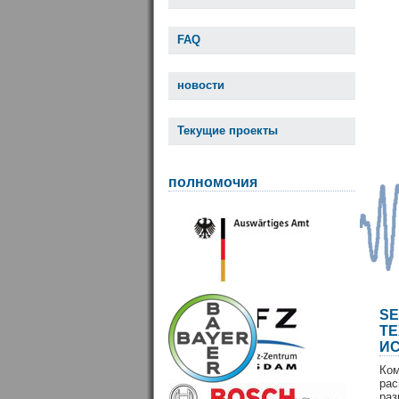
FAQ
новости
Текущие проекты
полномочия
S
Т
И
Ко
ра
раз