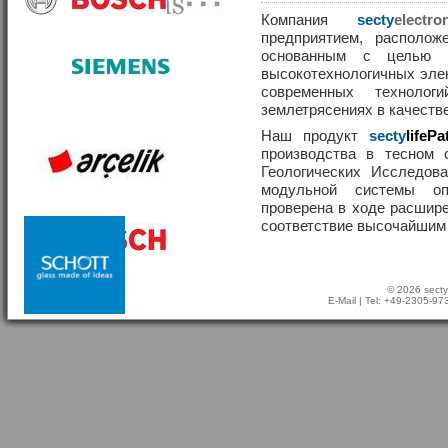
Компания
secty
elect
предприятием, располож
основанным с целью р
высокотехнологичных эле
современных техноло
землетрясениях в качеств
Наш продукт
secty
lifePa
производства в тесном 
Геологических Исследов
модульной системы о
проверена в ходе расшир
соответствие высочайшим
© 2026 secty
E-Mail
| Tel: +49-2305-9