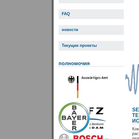
FAQ
новости
Текущие проекты
полномочия
S
Т
И
Ко
ра
раз