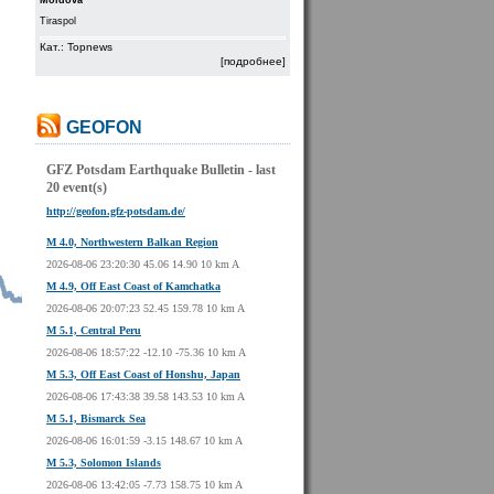
Moldova
Tiraspol
Кат.: Topnews
[подробнее]
GEOFON
GFZ Potsdam Earthquake Bulletin - last
20 event(s)
http://geofon.gfz-potsdam.de/
M 4.0, Northwestern Balkan Region
2026-08-06 23:20:30 45.06 14.90 10 km A
M 4.9, Off East Coast of Kamchatka
2026-08-06 20:07:23 52.45 159.78 10 km A
M 5.1, Central Peru
2026-08-06 18:57:22 -12.10 -75.36 10 km A
M 5.3, Off East Coast of Honshu, Japan
2026-08-06 17:43:38 39.58 143.53 10 km A
M 5.1, Bismarck Sea
2026-08-06 16:01:59 -3.15 148.67 10 km A
M 5.3, Solomon Islands
2026-08-06 13:42:05 -7.73 158.75 10 km A