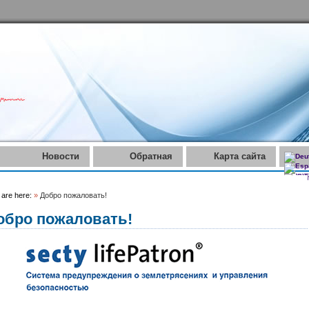
Новости
Обратная
Карта сайта
связь
 are here:
»
Добро пожаловать!
обро пожаловать!