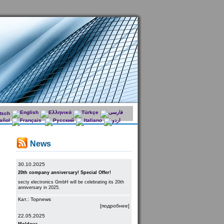
News
30.10.2025
20th company anniversary! Special Offer!
secty electronics GmbH will be celebrating its 20th
anniversary in 2025.
Кат.: Topnews
[подробнее]
22.05.2025