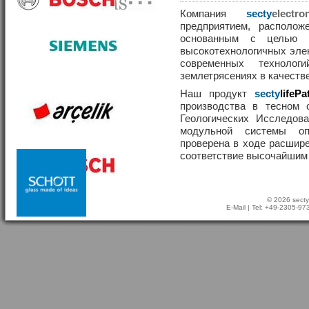
Компания
secty
elect
предприятием, располож
основанным с целью р
высокотехнологичных эле
современных техноло
землетрясениях в качеств
Наш продукт
secty
lifePa
производства в тесном 
Геологических Исследов
модульной системы о
проверена в ходе расшир
соответствие высочайшим
© 2026 secty
E-Mail
| Tel: +49-2305-9