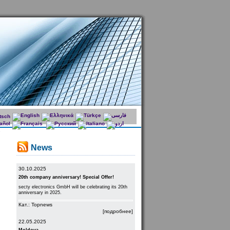
News
30.10.2025
20th company anniversary! Special Offer!
secty electronics GmbH will be celebrating its 20th
anniversary in 2025.
Кат.: Topnews
[подробнее]
22.05.2025