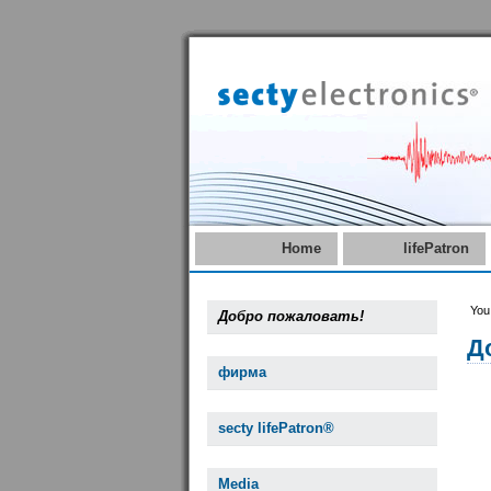
Home
lifePatron
You
Добро пожаловать!
Д
фирма
secty lifePatron®
Media