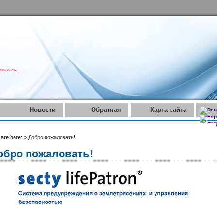
Новости
Обратная
Карта сайта
связь
 are here:
»
Добро пожаловать!
обро пожаловать!