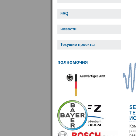
FAQ
новости
Текущие проекты
полномочия
S
Т
И
Ко
ра
раз