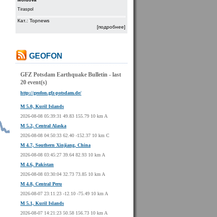
Moldova
Tiraspol
Кат.: Topnews
[подробнее]
GEOFON
GFZ Potsdam Earthquake Bulletin - last
20 event(s)
http://geofon.gfz-potsdam.de/
M 5.0, Kuril Islands
2026-08-08 05:39:31 49.83 155.79 10 km A
M 5.2, Central Alaska
2026-08-08 04:50:33 62.40 -152.37 10 km C
M 4.7, Southern Xinjiang, China
2026-08-08 03:45:27 39.64 82.93 10 km A
M 4.6, Pakistan
2026-08-08 03:30:04 32.73 73.85 10 km A
M 4.8, Central Peru
2026-08-07 23:11:23 -12.10 -75.49 10 km A
M 5.1, Kuril Islands
2026-08-07 14:21:23 50.58 156.73 10 km A