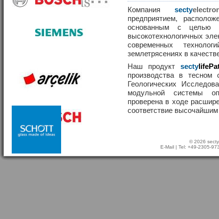
Компания
secty
elect
предприятием, располож
основанным с целью р
высокотехнологичных эле
современных техноло
землетрясениях в качеств
Наш продукт
secty
lifePa
производства в тесном 
Геологических Исследов
модульной системы о
проверена в ходе расшир
соответствие высочайшим
© 2026 secty
E-Mail
| Tel: +49-2305-9