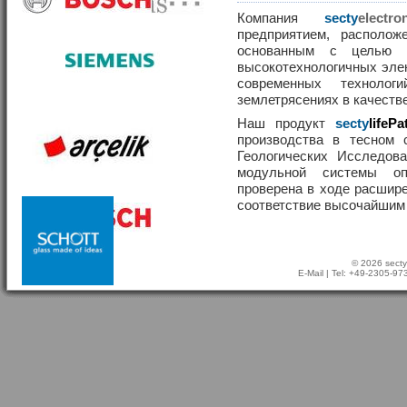
Компания
secty
elect
предприятием, располож
основанным с целью р
высокотехнологичных эле
современных техноло
землетрясениях в качеств
Наш продукт
secty
lifePa
производства в тесном 
Геологических Исследов
модульной системы о
проверена в ходе расшир
соответствие высочайшим
© 2026 secty
E-Mail
| Tel: +49-2305-9