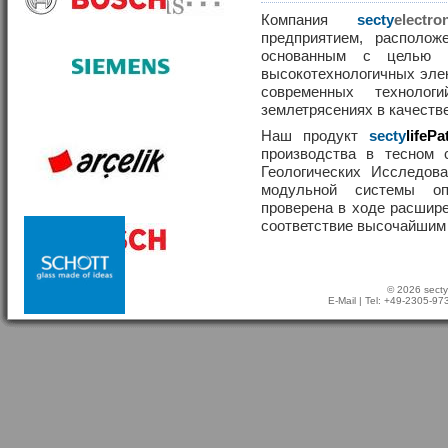
Компания
secty
elect
предприятием, располож
основанным с целью р
высокотехнологичных эле
современных техноло
землетрясениях в качеств
Наш продукт
secty
lifePa
производства в тесном 
Геологических Исследов
модульной системы о
проверена в ходе расшир
соответствие высочайшим
© 2026 secty
E-Mail
| Tel: +49-2305-9