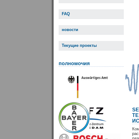
FAQ
новости
Текущие проекты
полномочия
S
Т
И
Ко
ра
раз