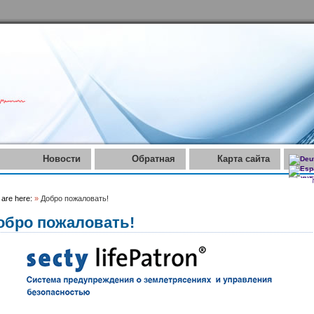
Новости
Обратная
Карта сайта
связь
 are here:
»
Добро пожаловать!
обро пожаловать!