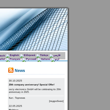
News
30.10.2025
20th company anniversary! Special Offer!
secty electronics GmbH will be celebrating its 20th
anniversary in 2025.
Кат.: Topnews
[подробнее]
22.05.2025