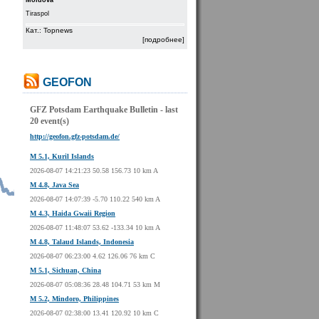
Moldova
Tiraspol
Кат.: Topnews
[подробнее]
GEOFON
GFZ Potsdam Earthquake Bulletin - last
20 event(s)
http://geofon.gfz-potsdam.de/
M 5.1, Kuril Islands
2026-08-07 14:21:23 50.58 156.73 10 km A
M 4.8, Java Sea
2026-08-07 14:07:39 -5.70 110.22 540 km A
M 4.3, Haida Gwaii Region
2026-08-07 11:48:07 53.62 -133.34 10 km A
M 4.8, Talaud Islands, Indonesia
2026-08-07 06:23:00 4.62 126.06 76 km C
M 5.1, Sichuan, China
2026-08-07 05:08:36 28.48 104.71 53 km M
M 5.2, Mindoro, Philippines
2026-08-07 02:38:00 13.41 120.92 10 km C