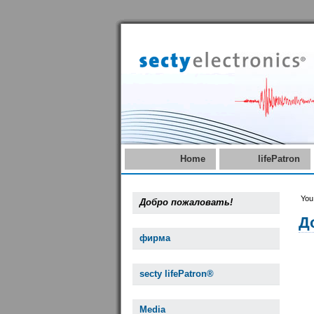
Home
lifePatron
You
Добро пожаловать!
Д
фирма
secty lifePatron®
Media