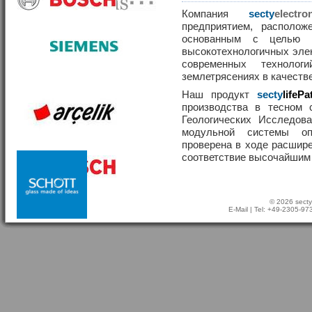
Компания
secty
elect
предприятием, располож
основанным с целью р
высокотехнологичных эле
современных техноло
землетрясениях в качеств
Наш продукт
secty
lifePa
производства в тесном 
Геологических Исследов
модульной системы о
проверена в ходе расшир
соответствие высочайшим
© 2026 secty
E-Mail
| Tel: +49-2305-9