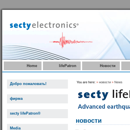
Home
lifePatron
Новости
You are here:
»
новости
»
News
Добро пожаловать!
фирма
secty lifePatron®
новости
Media