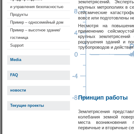
землетрясений. Экспер
и управления безопасностью
крупных метрополиях в с
сейсмические катастро
Продукты
вовсе или подготовлены н
Пример – односемейный дом
Несмотря на повышени
Пример – высотное здание/
применению сейсмоустой
крупных землетрясений
гостиница
разрушения зданий и по
Support
трубопроводов и действия
Media
FAQ
новости
Принцип работы
Текущие проекты
Землетрясения представ
колебания земной повер
места возникновения 
первичные и вторичные с