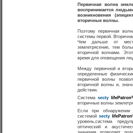
Первичная волна земле
воспринимается людьми 
возникновения (эпицен
вторичные волны.
Поэтому первичная волн
системы первой. Вторична
Чем дальше от места
землетрясение, тем бол
вторичной волнами. Это
время для оповещения лю
Между первичной и втор
определенные физически
первичной волны позво
вторичной волны и, знач
действии.
Система
secty
lifePatron
вторичные волны землетря
Если при обнаружении
системой
secty
lifePatron
уровень,система преду
оптический и акустичес
значения позволяет по