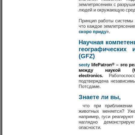
землетрясениях с разруш
людей и окружающую сред
Принцип работы системы
что каждое землетрясение
скоро приду
».
Научная компетен
географических 
(GFZ)
secty
lifePatron
®
– это ре
между наукой (
electronics.
Работоспос
подтверждена независим
Потсдаме.
Знаете ли вы,
что при приближении з
животных меняется? Уже
например, гуси реагирую
наглядно демонстриру
опасности.