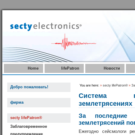
Home
lifePatron
Новости
You are here:
»
secty lifePatron®
»
За
Добро пожаловать!
Система п
землетрясениях
фирма
За последние 
secty lifePatron®
землетрясений пог
Заблаговременное
Ежегодно сейсмологи р
предупреждение