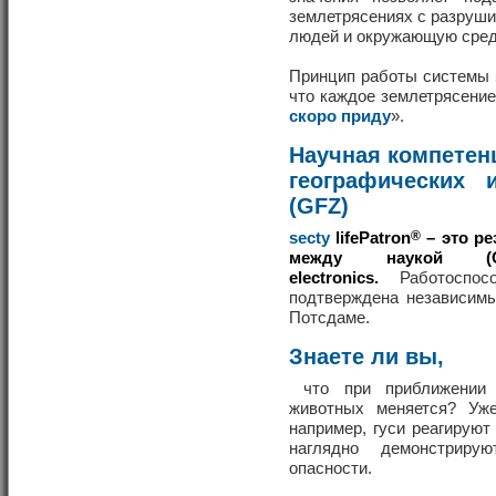
землетрясениях с разруш
людей и окружающую сред
Принцип работы системы
что каждое землетрясение
скоро приду
».
Научная компетен
географических 
(GFZ)
secty
lifePatron
®
– это ре
между наукой (
electronics.
Работоспос
подтверждена независим
Потсдаме.
Знаете ли вы,
что при приближении з
животных меняется? Уже
например, гуси реагирую
наглядно демонстриру
опасности.