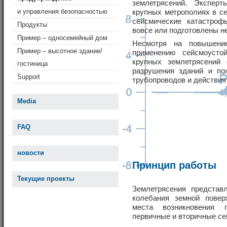
землетрясений. Экспер
и управления безопасностью
крупных метрополиях в с
сейсмические катастро
Продукты
вовсе или подготовлены н
Пример – односемейный дом
Несмотря на повышени
Пример – высотное здание/
применению сейсмоустой
крупных землетрясений
гостиница
разрушения зданий и по
Support
трубопроводов и действия
Media
FAQ
новости
Принцип работы
Текущие проекты
Землетрясения представ
колебания земной повер
места возникновения 
первичные и вторичные с