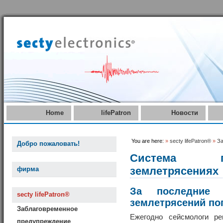
Home
lifePatron
Новости
You are here:
»
secty lifePatron®
»
За
Добро пожаловать!
Система п
землетрясениях
фирма
За последние 
secty lifePatron®
землетрясений пог
Заблаговременное
Ежегодно сейсмологи р
предупреждение