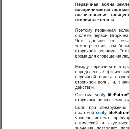
Первичная волна земле
воспринимается людьми 
возникновения (эпицен
вторичные волны.
Поэтому первичная волн
системы первой. Вторична
Чем дальше от места
землетрясение, тем бол
вторичной волнами. Это
время для оповещения лю
Между первичной и втор
определенные физически
первичной волны позво
вторичной волны и, знач
действии.
Система
secty
lifePatron
вторичные волны землетря
Если при обнаружении
системой
secty
lifePatron
уровень,система преду
оптический и акустичес
значения позволяет по