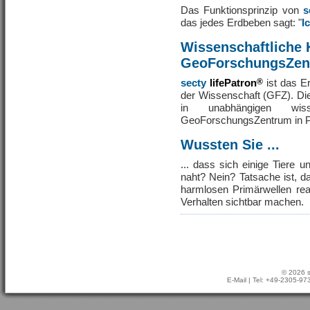
Das Funktionsprinzip von
s
das jedes Erdbeben sagt: "
I
Wissenschaftliche 
GeoForschungsZen
secty
lifePatron
®
ist das E
der Wissenschaft (GFZ). Di
in unabhängigen wis
GeoForschungsZentrum in P
Wussten Sie ...
... dass sich einige Tiere 
naht? Nein? Tatsache ist, d
harmlosen Primärwellen rea
Verhalten sichtbar machen.
© 2026 s
E-Mail
| Tel: +49-2305-9