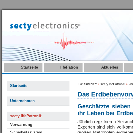
Startseite
lifePatron
Aktuelles
Sie sind hier:
»
secty lifePatron®
»
Vo
Startseite
Das Erdbebenvorwa
Unternehmen
Geschätzte sieben
ihr Leben bei Erdbe
secty lifePatron®
Jährlich registrieren Seism
Vorwarnung
Experten sind sich vollkom
großen Metropolen erdbebe
Sicherheitssystem