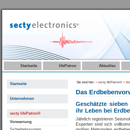
Startseite
lifePatron
Aktuelles
Sie sind hier:
»
secty lifePatron®
»
Vo
Startseite
Das Erdbebenvorwa
Unternehmen
Geschätzte sieben
ihr Leben bei Erdbe
secty lifePatron®
Jährlich registrieren Seism
Vorwarnung
Experten sind sich vollkom
großen Metropolen erdbebe
Sicherheitssystem