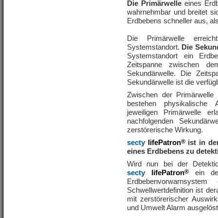
Die Primärwelle
eines Erdb
wahrnehmbar und breitet si
Erdbebens schneller aus, al
Die Primärwelle erreic
Systemstandort.
Die Sekun
Systemstandort ein Erdbe
Zeitspanne zwischen dem
Sekundärwelle. Die Zeits
Sekundärwelle ist die verfü
Zwischen der Primärwelle
bestehen physikalische A
jeweiligen Primärwelle e
nachfolgenden Sekundärw
zerstörerische Wirkung.
secty
lifePatron
®
ist in d
eines Erdbebens zu detekt
Wird nun bei der Detekti
secty
lifePatron
®
ein de
Erdbebenvorwarnsystem
Schwellwertdefinition ist d
mit zerstörerischer Auswi
und Umwelt Alarm ausgelöst