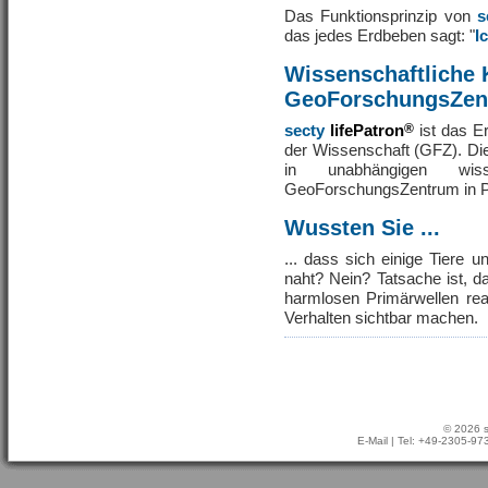
Das Funktionsprinzip von
s
das jedes Erdbeben sagt: "
I
Wissenschaftliche 
GeoForschungsZen
secty
lifePatron
®
ist das E
der Wissenschaft (GFZ). Di
in unabhängigen wis
GeoForschungsZentrum in P
Wussten Sie ...
... dass sich einige Tiere 
naht? Nein? Tatsache ist, d
harmlosen Primärwellen rea
Verhalten sichtbar machen.
© 2026 s
E-Mail
| Tel: +49-2305-9