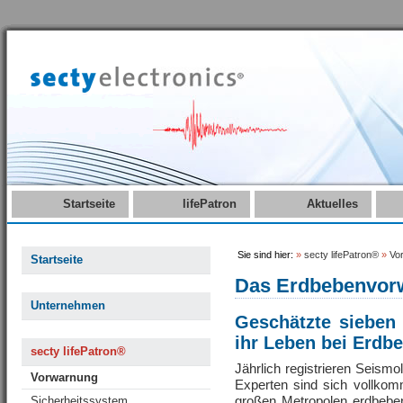
Startseite
lifePatron
Aktuelles
Sie sind hier:
»
secty lifePatron®
»
Vo
Startseite
Das Erdbebenvorwa
Unternehmen
Geschätzte sieben
ihr Leben bei Erdbe
secty lifePatron®
Jährlich registrieren Seism
Vorwarnung
Experten sind sich vollkom
großen Metropolen erdbebe
Sicherheitssystem