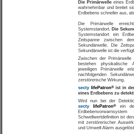
Die Primärwelle
eines Erdb
wahrnehmbar und breitet si
Erdbebens schneller aus, al
Die Primärwelle erreic
Systemstandort.
Die Sekun
Systemstandort ein Erdbe
Zeitspanne zwischen dem
Sekundärwelle. Die Zeits
Sekundärwelle ist die verfü
Zwischen der Primärwelle
bestehen physikalische A
jeweiligen Primärwelle e
nachfolgenden Sekundärw
zerstörerische Wirkung.
secty
lifePatron
®
ist in d
eines Erdbebens zu detekt
Wird nun bei der Detekti
secty
lifePatron
®
ein de
Erdbebenvorwarnsystem
Schwellwertdefinition ist d
mit zerstörerischer Auswi
und Umwelt Alarm ausgelöst