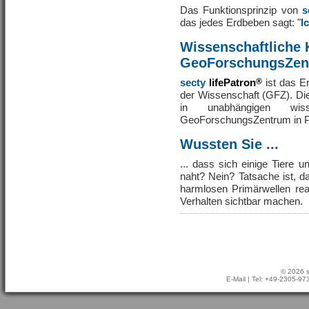
Das Funktionsprinzip von
s
das jedes Erdbeben sagt: "
I
Wissenschaftliche 
GeoForschungsZen
secty
lifePatron
®
ist das E
der Wissenschaft (GFZ). Di
in unabhängigen wis
GeoForschungsZentrum in P
Wussten Sie ...
... dass sich einige Tiere 
naht? Nein? Tatsache ist, d
harmlosen Primärwellen rea
Verhalten sichtbar machen.
© 2026 s
E-Mail
| Tel: +49-2305-9