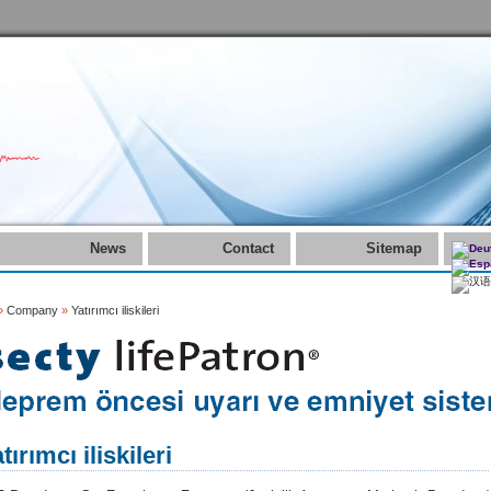
News
Contact
Sitemap
»
Company
»
Yatırımcı iliskileri
tırımcı iliskileri