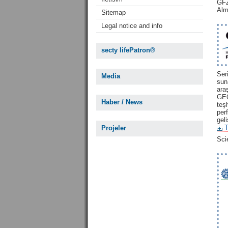
GFZ
Alm
Sitemap
Legal notice and info
secty lifePatron®
Ser
Media
sun
ar
GEO
Haber / News
teş
per
gel
T
Projeler
Scie