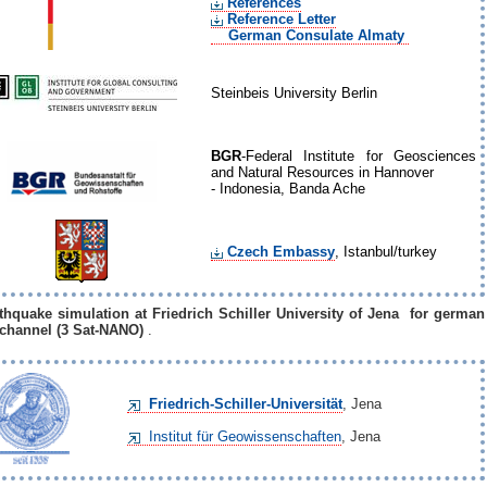
References
Reference Letter
German Consulate Almaty
Steinbeis University Berlin
BGR
-Federal Institute for Geosciences
and Natural Resources in Hannover
- Indonesia, Banda Ache
Czech Embassy
, Istanbul/turkey
thquake simulation at Friedrich Schiller University of Jena for german
channel (3 Sat-NANO)
.
Friedrich-Schiller-Universität
, Jena
Institut für Geowissenschaften
, Jena