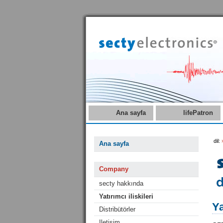
Ana sayfa
lifePatron
dil:
Ana sayfa
Company
secty hakkında
Yatırımcı iliskileri
Ya
Distribütörler
Iletisim