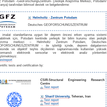
 Potsdam –GeoForschungsZentrum- (Jeolojik Araştırma Merkezi, Potsdam/
anya) tarafından bilimsel destek ve belgelendirme:
Helmholtz - Zentrum Potsdam
Deutsches GEOFORSCHUNGSZENTRUM
i imalat standartlarına uygun bir deprem öncesi erken uyarma sistemi
abilmek için, Potsdam kentinde yerleşik bir bilim kurumu olan jeolojik
aştırma merkezi – Helmholtz Zentrum Potsdam, Deutsches
FORSCHUNGSZENTRUM - ile işbirliği içinde, deprem dalgalarının
hisinde ve objektif teşhis ölçülerinin saptanmasında kullanılan yüksek
formanslı elektronik sensorlar ve elektronik analiz yöntemleri
iştirmekteyiz.
estreport
ntific tests and certification by:
CSIR-Structural Engineering Research
Centre
Test report
Sharif University
, Teheran, Iran
Test report
Test report