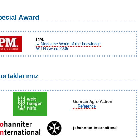
pecial Award
P.M.
Magazine-World of the knowiedge
W.I.N.Award 2006
 ortaklarımız
German Agro Action
Reference
johanniter international