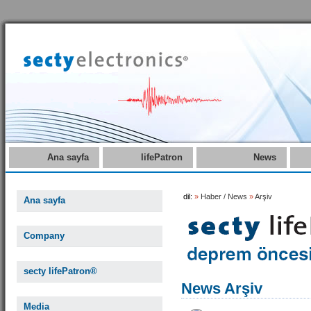
Ana sayfa
lifePatron
News
dil:
»
Haber / News
»
Arşiv
Ana sayfa
Company
secty lifePatron®
News Arşiv
Media