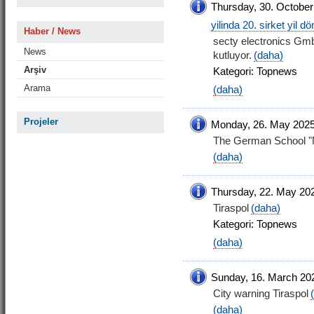
Thursday, 30. October
yilinda 20. sirket yil 
Haber / News
secty electronics Gm
News
kutluyor.
(daha)
Arşiv
Kategori: Topnews
Arama
(daha)
Projeler
Monday, 26. May 202
The German School "
(daha)
Thursday, 22. May 20
Tiraspol
(daha)
Kategori: Topnews
(daha)
Sunday, 16. March 20
City warning Tiraspol
(daha)