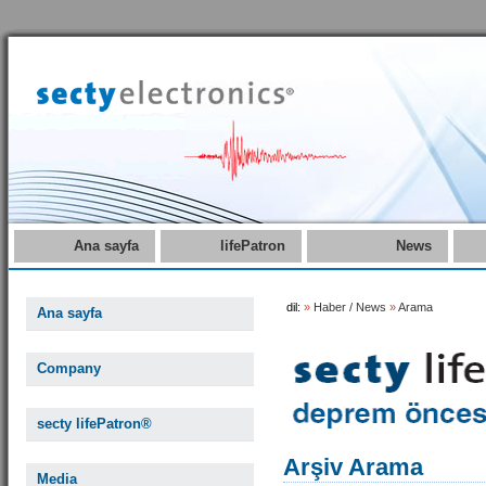
Ana sayfa
lifePatron
News
dil:
»
Haber / News
»
Arama
Ana sayfa
Company
secty lifePatron®
Arşiv Arama
Media