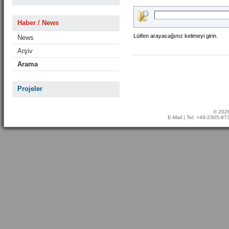
Haber / News
Lütfen arayacağınız kelimeyi girin.
News
Arşiv
Arama
Projeler
© 2026
E-Mail
| Tel: +49-2305-9