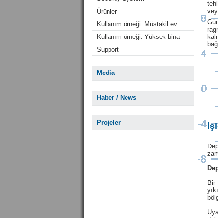
teh
vey
Ürünler
Gün
Kullanım örneği: Müstakil ev
rag
Kullanım örneği: Yüksek bina
kal
bağ
Support
Media
Haber / News
Projeler
İş
Dep
zam
Dep
Bir
yık
böl
Uya