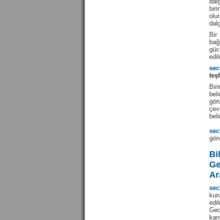
dal
bir
olu
dal
Bir
bağ
güc
edi
sec
teş
Biri
bel
gör
çev
beli
sec
gön
Bi
Ge
Ar
sec
kur
edi
Geo
kan