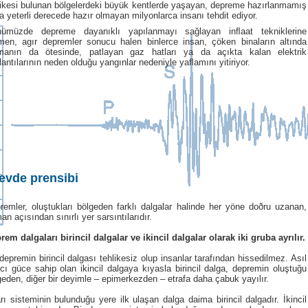
likesi bulunan bölgelerdeki büyük kentlerde yaşayan, depreme hazırlanmamış
a yeterli derecede hazır olmayan milyonlarca insanı tehdit ediyor.
ümüzde depreme dayanıklı yapılanmayı sağlayan inﬂaat tekniklerine
men, agır depremler sonucu halen binlerce insan, çöken binaların altında
manın da ötesinde, patlayan gaz hatları ya da açıkta kalan elektrik
lantılarının neden olduğu yangınlar nedeniyle yaﬂamını yitiriyor.
levde prensibi
remler, oluştukları bölgeden farklı dalgalar halinde her yöne doðru uzanan,
an açısından sınırlı yer sarsıntılarıdır.
rem dalgaları birincil dalgalar ve ikincil dalgalar olarak iki gruba ayrılır.
 depremin birincil dalgası tehlikesiz olup insanlar tarafından hissedilmez. Asıl
ıcı güce sahip olan ikincil dalgaya kıyasla birincil dalga, depremin oluştuğu
geden, diğer bir deyimle – epimerkezden – etrafa daha çabuk yayılır.
rı sisteminin bulunduğu yere ilk ulaşan dalga daima birincil dalgadır. İkincil