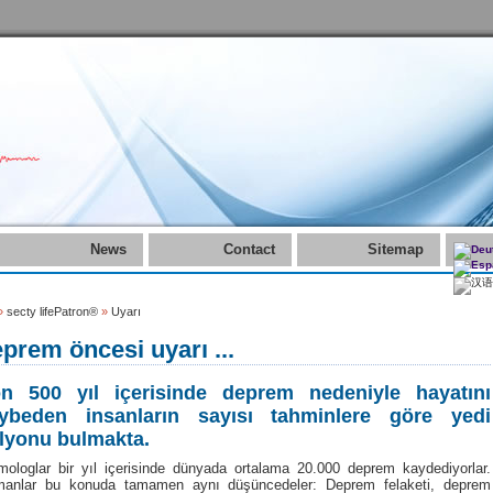
News
Contact
Sitemap
»
secty lifePatron®
»
Uyarı
prem öncesi uyarı ...
n 500 yıl içerisinde deprem nedeniyle hayatını
ybeden insanların sayısı tahminlere göre yedi
lyonu bulmakta.
mologlar bir yıl içerisinde dünyada ortalama 20.000 deprem kaydediyorlar.
anlar bu konuda tamamen aynı düşüncedeler: Deprem felaketi, deprem