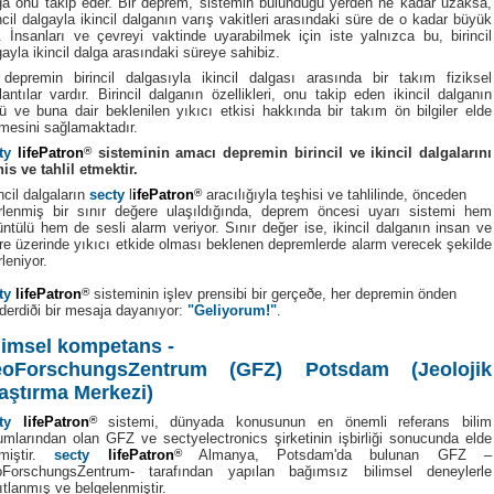
ga onu takip eder. Bir deprem, sistemin bulunduğu yerden ne kadar uzaksa,
incil dalgayla ikincil dalganın varış vakitleri arasındaki süre de o kadar büyük
r. İnsanları ve çevreyi vaktinde uyarabilmek için iste yalnızca bu, birincil
gayla ikincil dalga arasındaki süreye sahibiz.
 depremin birincil dalgasıyla ikincil dalgası arasında bir takım fiziksel
lantılar vardır. Birincil dalganın özellikleri, onu takip eden ikincil dalganın
ü ve buna dair beklenilen yıkıcı etkisi hakkında bir takım ön bilgiler elde
lmesini sağlamaktadır.
ty
lifePatron
®
sisteminin amacı depremin birincil ve ikincil dalgalarını
his ve tahlil etmektir.
ncil dalgaların
secty
l
ifePatron
®
aracılığıyla teşhisi ve tahlilinde, önceden
irlenmiş bir sınır değere ulaşıldığında, deprem öncesi uyarı sistemi hem
üntülü hem de sesli alarm veriyor. Sınır değer ise, ikincil dalganın insan ve
re üzerinde yıkıcı etkide olması beklenen depremlerde alarm verecek şekilde
rleniyor.
ty
lifePatron
®
sisteminin işlev prensibi bir gerçeðe, her depremin önden
derdiði bir mesaja dayanıyor:
"Geliyorum!"
.
limsel kompetans -
oForschungsZentrum (GFZ) Potsdam (Jeolojik
aştırma Merkezi)
ty
lifePatron
®
sistemi, dünyada konusunun en önemli referans bilim
umlarından olan GFZ ve sectyelectronics şirketinin işbirliği sonucunda elde
lmiştir.
secty
lifePatron
®
Almanya, Potsdam'da bulunan GFZ –
ForschungsZentrum- tarafından yapılan bağımsız bilimsel deneylerle
ıtlanmış ve belgelenmiştir.