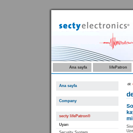
Ana sayfa
lifePatron
dil:
Ana sayfa
de
Company
So
ka
secty lifePatron®
mi
Uyarı
Sis
Uzm
Security System