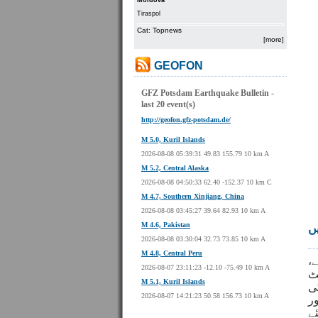
Moldova
Tiraspol
Cat: Topnews
[more]
GEOFON
GFZ Potsdam Earthquake Bulletin -
last 20 event(s)
http://geofon.gfz-potsdam.de/
M 5.0, Kuril Islands
2026-08-08 05:39:31 49.83 155.79 10 km A
M 5.2, Central Alaska
2026-08-08 04:50:33 62.40 -152.37 10 km C
M 4.7, Southern Xinjiang, China
2026-08-08 03:45:27 39.64 82.93 10 km A
M 4.6, Pakistan
ں
2026-08-08 03:30:04 32.73 73.85 10 km A
M 4.8, Central Peru
،
ے
2026-08-07 23:11:23 -12.10 -75.49 10 km A
ٹ
M 5.1, Kuril Islands
ی
2026-08-07 14:21:23 50.58 156.73 10 km A
ر
ے