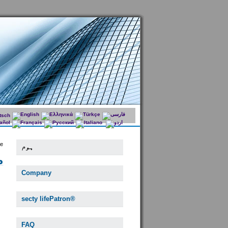
e:
ہوم
م
Company
secty lifePatron®
FAQ