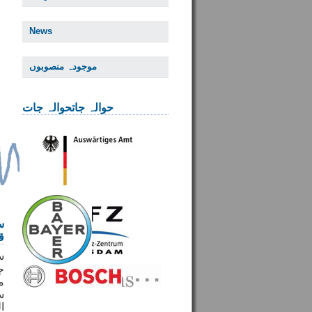
News
موجودہ منصوبوں
حوالہ جاتحوالہ جات
س
ق
س
ج
م
س
ا