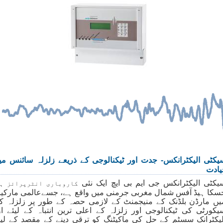
یکٹی الیکٹرانکس- جدت اور ٹیکنالوجی کے ذریعے زلزلہ سائنس می
یادت
یکٹی الیکٹرانکس جی ایم بی ایچ ایک نئی
کاروباری انٹرپرائز ہ
سکا ہیڈ آفس شمال مغربی جرمنی میں واقع ہے، جسےعالمی مارکی
یں مارڈن بلڈنک کے منیجمنٹ کے لازمی حصہ کے طور پر زلزلہ ک
یکورٹی کی ٹیکنالوجی اور زلزلہ کے اعلی ترین انتباہ کے لیئے او
لیکٹرانک سسٹم کے حل کی ماکیٹنگ کو ترقی دینے کے مقصد کے لیئ