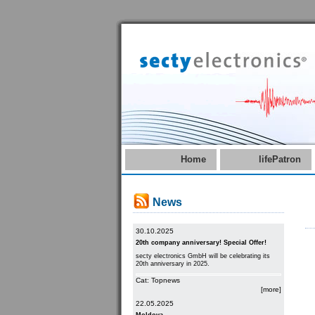
Home
lifePatron
News
30.10.2025
20th company anniversary! Special Offer!
secty electronics GmbH will be celebrating its
20th anniversary in 2025.
Cat: Topnews
[more]
22.05.2025