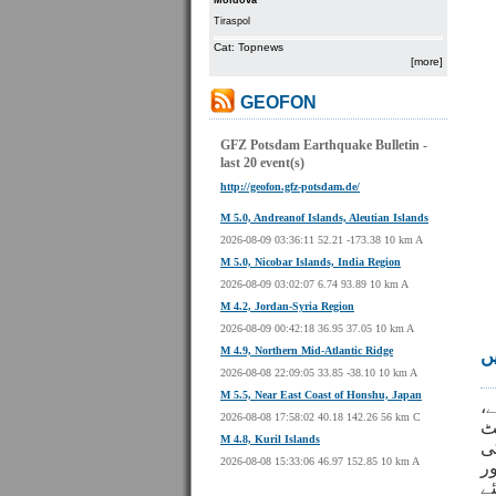
Moldova
Tiraspol
Cat: Topnews
[more]
GEOFON
GFZ Potsdam Earthquake Bulletin -
last 20 event(s)
http://geofon.gfz-potsdam.de/
M 5.0, Andreanof Islands, Aleutian Islands
2026-08-09 03:36:11 52.21 -173.38 10 km A
M 5.0, Nicobar Islands, India Region
2026-08-09 03:02:07 6.74 93.89 10 km A
M 4.2, Jordan-Syria Region
2026-08-09 00:42:18 36.95 37.05 10 km A
M 4.9, Northern Mid-Atlantic Ridge
ں
2026-08-08 22:09:05 33.85 -38.10 10 km A
M 5.5, Near East Coast of Honshu, Japan
،
ے
2026-08-08 17:58:02 40.18 142.26 56 km C
ٹ
M 4.8, Kuril Islands
ی
2026-08-08 15:33:06 46.97 152.85 10 km A
ر
ے