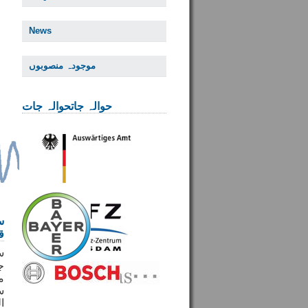
News
موجودہ منصوبوں
حوالہ جاتحوالہ جات
س
ق
س
ج
م
س
ا