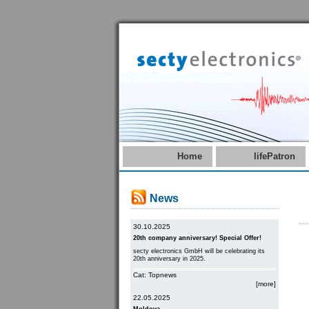
Home
lifePatron
News
30.10.2025
20th company anniversary! Special Offer!
secty electronics GmbH will be celebrating its
20th anniversary in 2025.
Cat: Topnews
[more]
22.05.2025