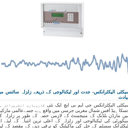
یکٹی الیکٹرانکس- جدت اور ٹیکنالوجی کے ذریعے زلزلہ سائنس می
یادت
یکٹی الیکٹرانکس جی ایم بی ایچ ایک نئی
کاروباری انٹرپرائز ہ
سکا ہیڈ آفس شمال مغربی جرمنی میں واقع ہے، جسےعالمی مارکی
یں مارڈن بلڈنک کے منیجمنٹ کے لازمی حصہ کے طور پر زلزلہ ک
یکورٹی کی ٹیکنالوجی اور زلزلہ کے اعلی ترین انتباہ کے لیئے او
لیکٹرانک سسٹم کے حل کی ماکیٹنگ کو ترقی دینے کے مقصد کے لیئ