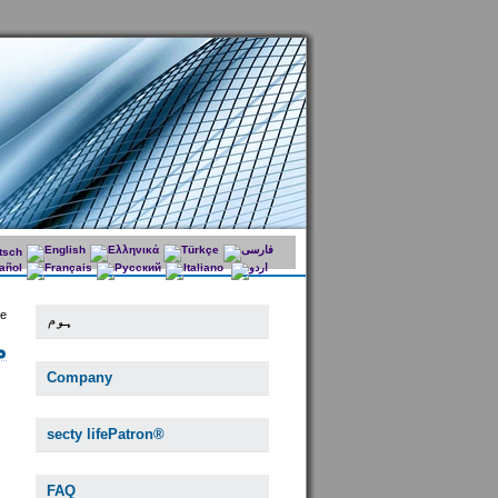
e:
ہوم
م
Company
secty lifePatron®
FAQ