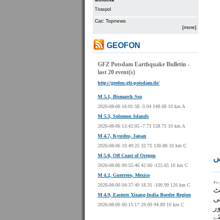
Moldova
Tiraspol
Cat: Topnews
[more]
GEOFON
GFZ Potsdam Earthquake Bulletin -
last 20 event(s)
http://geofon.gfz-potsdam.de/
M 5.1, Bismarck Sea
2026-08-06 16:01:58 -3.04 148.68 10 km A
M 5.3, Solomon Islands
2026-08-06 13:42:05 -7.73 158.75 10 km A
M 4.7, Kyushu, Japan
2026-08-06 10:49:25 32.71 130.88 10 km C
M 5.0, Off Coast of Oregon
ں
2026-08-06 09:55:46 42.60 -125.65 10 km C
M 4.2, Guerrero, Mexico
،
ے
2026-08-06 04:37:49 18.31 -100.99 126 km C
ٹ
M 4.9, Eastern Xizang-India Border Region
ی
2026-08-06 00:15:17 29.09 94.89 10 km C
ر
ے