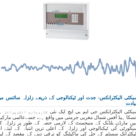
یکٹی الیکٹرانکس- جدت اور ٹیکنالوجی کے ذریعے زلزلہ سائنس می
یادت
یکٹی الیکٹرانکس جی ایم بی ایچ ایک نئی
کاروباری انٹرپرائز ہ
سکا ہیڈ آفس شمال مغربی جرمنی میں واقع ہے، جسےعالمی مارکی
یں مارڈن بلڈنک کے منیجمنٹ کے لازمی حصہ کے طور پر زلزلہ ک
یکورٹی کی ٹیکنالوجی اور زلزلہ کے اعلی ترین انتباہ کے لیئے او
لیکٹرانک سسٹم کے حل کی ماکیٹنگ کو ترقی دینے کے مقصد کے لیئ