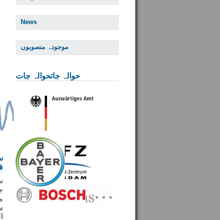
News
موجودہ منصوبوں
حوالہ جاتحوالہ جات
س
ق
س
ج
م
س
ا