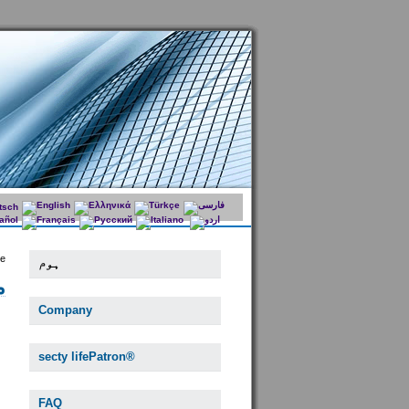
e:
ہوم
م
Company
secty lifePatron®
FAQ