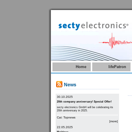
Home
lifePatron
News
30.10.2025
20th company anniversary! Special Offer!
secty electronics GmbH will be celebrating its
20th anniversary in 2025.
Cat: Topnews
[more]
22.05.2025