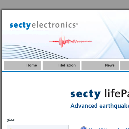
Home
lifePatron
News
مینو