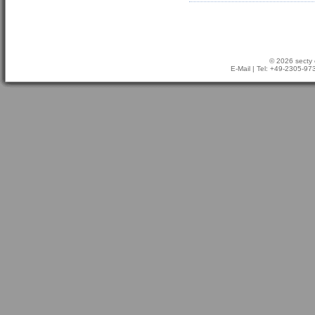
© 2026 secty 
E-Mail
| Tel: +49-2305-9