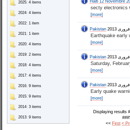
Haiti 12 Novembre 2
2025
: 4 items
secty electronic
2024
: 4 items
[more]
2022
: 1 item
Pakistan
2021
: 1 item
Earthquake early 
[more]
2020
: 4 items
2019
: 2 items
Pakistan
Saturday, Februar
2018
: 4 items
[more]
2017
: 4 items
Pakistan
2016
: 9 items
Early quake warni
2015
: 9 items
[more]
2014
: 3 items
Displaying result
2013
: 9 items
##
< Pr