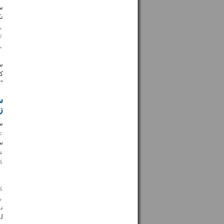
س
تک
ہے
ل
ہ
س
ک
"
س
ز
س
ت
س
ف
ک
ک
ب
ن
ل