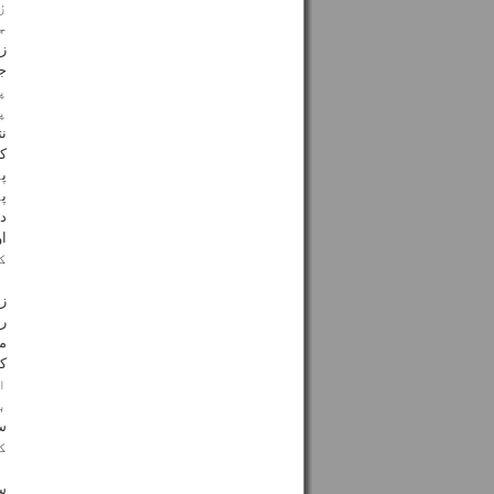
ز
ج
زل
ج
پ
پ
ن
ک
پ
پ
در
ا
ک
ز
ر
م
ک
ا
ب
سی
ک
س