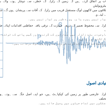
ات پر اتفاق کرتے ہیں کہ زمین کے زلزلہ کے خطرے سے دوچار ہونے والے ب
ٹروپولیٹن
لاقوں میں لاکھوں لوگ مستقبل قریب میں زلزلہ کے آفات سے پریشان ہوں گے، 
 لیئے وہ
یار نہیں ہیں، یا وہ پورے طور پر تیار نہیں ہیں۔
لزلہ سے محفوظ تعمیر کے ذریعہ عمارت کے ترقی یافتہ حفاظتی اقدامات اپنائے جا
ے
اوجود، بڑے زلزلہ میں عمارتوں کے گرنے، اور گیس پائپ کے ٹوٹنے س
گ لگنے اور ہائی
ولٹیج کے تاروں کے گرنے کی وجہ سے ہزاروں لوگ مرجاتے ہیں۔
نیادی اصول
لزلہ عارضی طور پر زمین کی کپکپاہٹ ہیں، جو اپنے اصل جگہ سے ہوتے ہو
ختلف
ھٹکوں میں تمام جہتوں میں پھیل جاتے ہیں۔