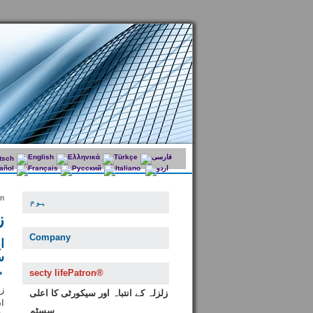
n®
ہوم
ز
Company
س
م
secty lifePatron®
زلزلہ کے انتباہ اور سیکورٹی کا اعلی
ا
سسٹم