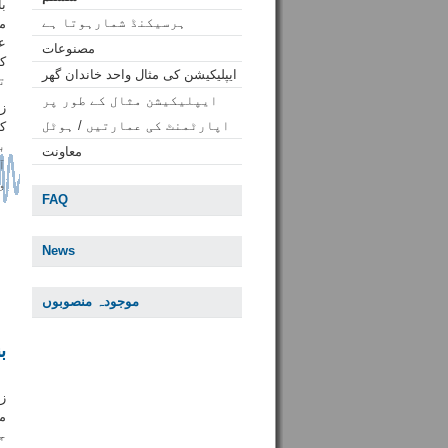
ب
ہرسیکنڈ شمارہوتا ہے
می
ع
مصنوعات
کے
ایپلیکیشن کی مثال واحد خاندان گھر
ت
ایپلیکیشن مثال کے طور پر
ز
اپارٹمنٹ کی عمارتیں / ہوٹل
ک
ب
معاونت
آ
و
FAQ
News
موجودہ منصوبوں
ب
ز
م
ج