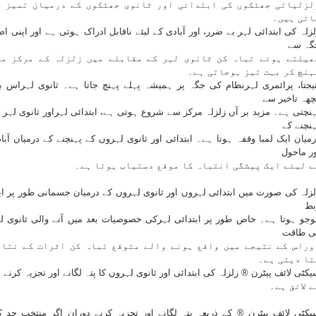
لزلیاتی جھٹکوں کی ابتدائی اور ثانوی جھٹکوں کے درمیان تمیز ک
اتی ہیں۔
زلہ کی ابتدائی لہر بے ضرر، اور آبادی کے لیئے ناقابل ادراک ہوتی ہے اور اپنی ا
گہ سے
ھیلتے ہوئے تباہ کن ثانوی لہر کے مقابلے میں زلزلہ کے مرکز می
ہنچ کر بہت تیز ہوجاتی ہے۔
تیجتا، پرائمری لہرنظام کی جگہ پر ہمیشہ پہلے پہنچ جاتا ہے۔ ثانوی لہراس ب
چھہ تاخیر سے
ہنچتی ہے۔ مزید بر آں زلزلہ مرکز سے شروع ہوتی ہے، ابتدائی لہراور ثانوی لہر 
ہنچنے کے
میان ایک لمبا وقفہ ہوتا ہے۔ ابتدائی اور ثانوی لہروں کے پہنچنے کے درمیان آبا
ور ماحول
ے لیئے ایک پیشگی انتباہ کا موقع دستیاب ہوتا ہے۔
لزلہ کی صورت میں ابتدائی لہروں اور ثانوی لہروں کے درمیان جسمانی طور پر ا
بط
وجو ہوتا ہے۔ خاص طور پر ابتدائی لہرکی خصوصیات بعد میں آنے والی ثانوی ل
ی طاقت
وراس کے نتیجے میں واقع ہونے والے متوقع تباہ کن اثرات کے نتائ
تا دیتی ہے۔
کٹی لائف پیٹرن ® زلزلہ کی ابتدائی اور ثانوی لہروں کا پتہ لگانے اور تجزیہ کرنے
ے لائق ہے۔
یکٹی لائف پیٹرن ® کے ذریعہ پتہ لگانے اور تجزیہ کرنے دوران اگر منتخب حد 