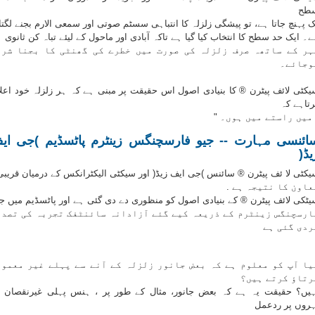
طح
 پہنچ جاتا ہے، تو پیشگی زلزلہ کا انتباہی سسٹم صوتی اور سمعی الارم بجنے لگتا
۔ ایک حد سطح کا انتخاب کیا گیا ہے تاکہ آبادی اور ماحول کے لیئے تباہ کن ثانوی
ہر کے ساتھہ صرف زلزلہ کی صورت میں خطرے کی گھنٹی کا بجنا شرو
وجائے۔
یکٹی لائف پیٹرن ® کا بنیادی اصول اس حقیقت پر مبنی ہے کہ ہر زلزلہ خود اعل
رتاہے کہ
 میں راستے میں ہوں۔ "
ائنسی مہارت -- جیو فارسچنگس زینٹرم پاٹسڈیم )جی ای
یڈ(
یکٹی لا ئف پیٹرن ® سائنس )جی ایف زیڈ( اور سیکٹی الیکٹرانکس کے درمیان قریبی
عاون کا نتیجہ ہے .
یٹکی لائف پیٹرن ® کے بنیادی اصول کو منظوری دے دی گئی ہے اور پاٹسڈیم میں جی
ارسچنگس زینٹرم کے ذریعہ کیے گئے آزادانہ سائنٹفک تجربہ کی تصدی
ردی گئی ہے
یا آپ کو معلوم ہے کہ بعض جانور زلزلہ کے آنے سے پہلے غیر معمول
رتاؤ کرتے ہیں؟
ہیں؟ حقیقت یہ ہے کہ بعض جانور، مثال کے طور پر ، ہنس پہلی غیرنقصان 
ہروں پر ردعمل