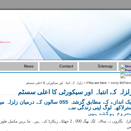
News
Contact
Sitemap
secty lifePatro
»
You are here:
»
زلزلہ کے انتباہ اور سیکورٹی کا اعلی سسٹم
لزلہ کے انتباہ اور سیکورٹی کا اعلی سسٹم
ایک اندازے کے مطابق گزشتہ 055 سالوں کے درمیان زلزلہ 
ترلاکھہ لوگ اپنی زندگی سے
حروم ہوگئے ہیں
زلزلہ نگاروں نے سالانہ لگ بھگ 000 ، 2 جھٹکے ریکارڈ کیے ہیں۔ ماہرین مکمل طو
س