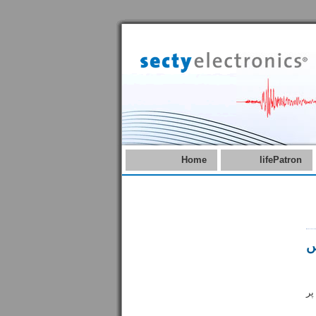
Home
lifePatron
میں
ر پر