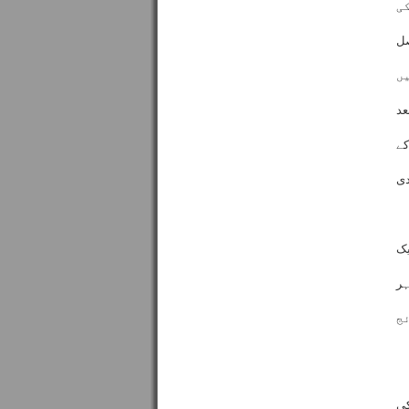
ی
صل
ں
عد
کے
دی
یک
ہر
ج
کی