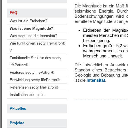
Die Magnitude ist ein Maß f
seismische Energie. Durc
FAQ
Bodenschwingungen wird 
Was ist ein Erdbeben?
ermittelte Magnitude ist an 
Was ist eine Magnitude?
Erdbeben der Magnitu
meisten Menschen mit
Was sagt uns die Intensität?
bleiben gering.
Wie funktioniert secty lifePatron®
Erdbeben größer 5,2 w
?
wahrgenommen - es ent
Mensch und Umwelt.
Funktionelle Struktur des secty
Die tatsächlichen Auswir
lifePatron®
Standort eines Betrachter
Features secty lifePatron®
Geologie und Bebauung unt
Entwicklung secty lifePatron®
ist die
Intensität
.
Referenzen secty lifePatron®
Installationsbeispiele
Aktuelles
Projekte