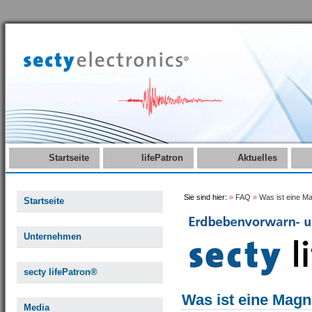
Startseite
lifePatron
Aktuelles
Sie sind hier:
»
FAQ
»
Was ist eine M
Startseite
Unternehmen
secty lifePatron®
Was ist eine Magn
Media