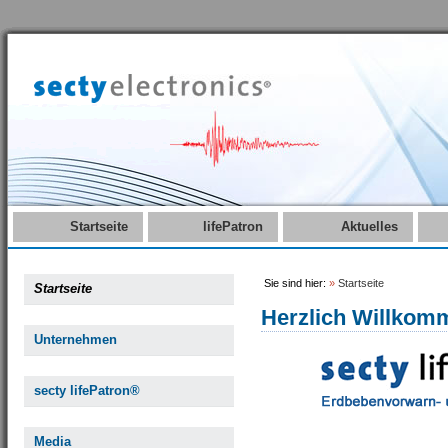
Startseite
lifePatron
Aktuelles
Sie sind hier:
»
Startseite
Startseite
Herzlich Willkom
Unternehmen
secty lifePatron®
Media