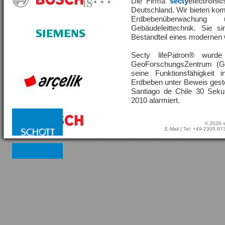
Die Firma
secty
electronic
Deutschland. Wir bieten ko
Erdbebenüberwachu
Gebäudeleittechnik. Sie s
Bestandteil eines moderne
Secty lifePatron® wur
GeoForschungsZentrum (G
seine Funktionsfähigkeit
Erdbeben unter Beweis geste
Santiago de Chile 30 Sek
2010 alarmiert.
© 2026 s
E-Mail
| Tel: +49-2305-9