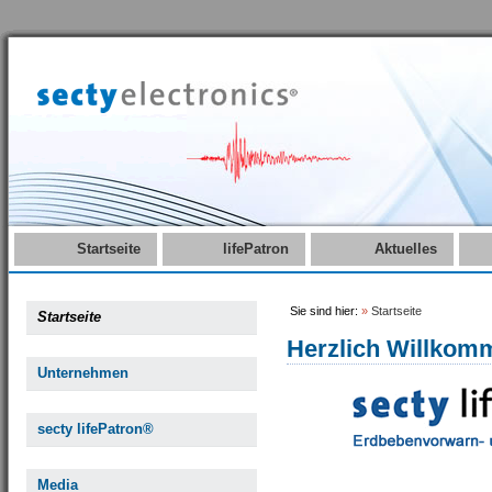
Startseite
lifePatron
Aktuelles
Sie sind hier:
»
Startseite
Startseite
Herzlich Willkom
Unternehmen
secty lifePatron®
Media