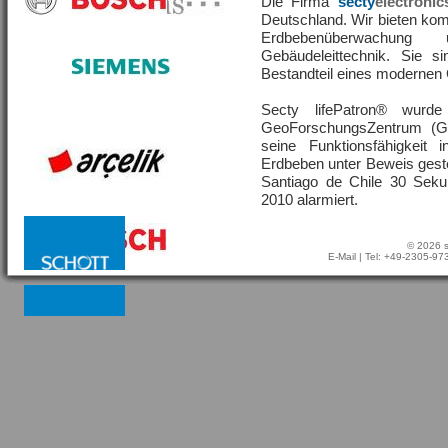
Die Firma
secty
electronic
Deutschland. Wir bieten ko
Erdbebenüberwachu
Gebäudeleittechnik. Sie s
Bestandteil eines moderne
Secty lifePatron® wur
GeoForschungsZentrum (G
seine Funktionsfähigkeit
Erdbeben unter Beweis geste
Santiago de Chile 30 Sek
2010 alarmiert.
© 2026 s
E-Mail
| Tel: +49-2305-9