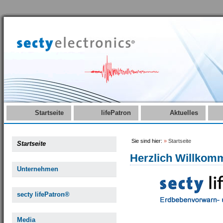
Startseite
lifePatron
Aktuelles
Sie sind hier:
»
Startseite
Startseite
Herzlich Willkom
Unternehmen
secty lifePatron®
Media