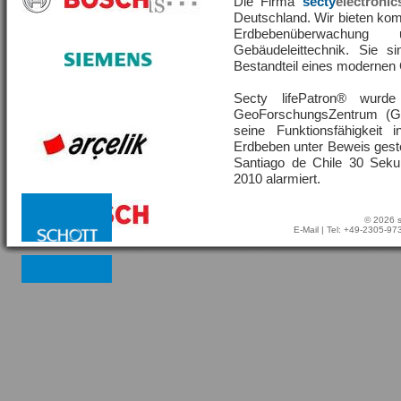
Die Firma
secty
electronic
Deutschland. Wir bieten ko
Erdbebenüberwachu
Gebäudeleittechnik. Sie s
Bestandteil eines moderne
Secty lifePatron® wur
GeoForschungsZentrum (G
seine Funktionsfähigkeit
Erdbeben unter Beweis geste
Santiago de Chile 30 Sek
2010 alarmiert.
© 2026 s
E-Mail
| Tel: +49-2305-9