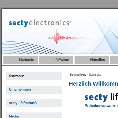
Startseite
lifePatron
Aktuelles
Sie sind hier:
»
Startseite
Startseite
Herzlich Willkom
Unternehmen
secty lifePatron®
Media