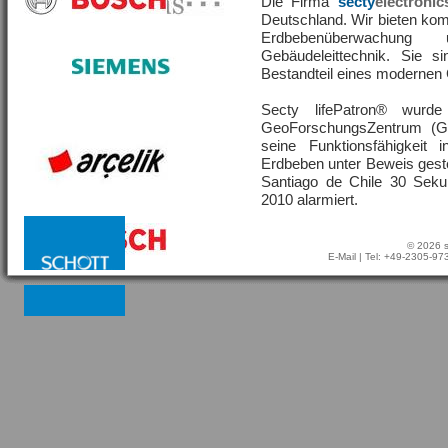
Die Firma
secty
electronic
Deutschland. Wir bieten ko
Erdbebenüberwachu
Gebäudeleittechnik. Sie s
Bestandteil eines moderne
Secty lifePatron® wur
GeoForschungsZentrum (G
seine Funktionsfähigkeit
Erdbeben unter Beweis geste
Santiago de Chile 30 Sek
2010 alarmiert.
© 2026 s
E-Mail
| Tel: +49-2305-9