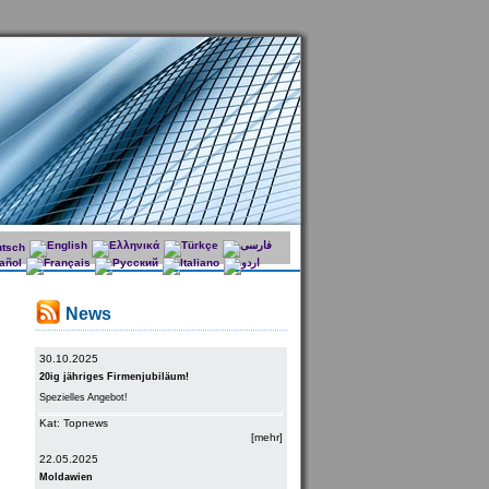
News
30.10.2025
20ig jähriges Firmenjubiläum!
Spezielles Angebot!
Kat: Topnews
[mehr]
22.05.2025
Moldawien