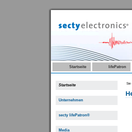
Startseite
lifePatron
Sie 
Startseite
H
Unternehmen
secty lifePatron®
Media