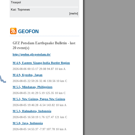
Tiraspol
Kat: Topnews
[mehr]
GEOFON
GFZ Potsdam Earthquake Bulletin - last
20 event(s)
http://geofon.gfz-potsdam.de/
M 4.9, Eastern Xizang-India Border Region
2026-08-06 00:15:17 29.08 94.87 10 km A
M 4.9, Kyushu, Japan
2026-08-05 22:59:26 32.46 130.56 10 km C
M 5.5, Mindanao, Philippines
2026-08-05 21:41:29 5.19 125.35 10 km C
M 5.2, New Guinea, Papua New Guinea
2026-08-05 19:46:28 -6.54 143.82 10 km A
M 5.3, Halmahera, Indonesia
2026-08-05 16:50:19 1.76 127.47 121 km C
M 5.0, Java, Indonesia
2026-08-05 14:55:37 -7.97 107.78 10 km A