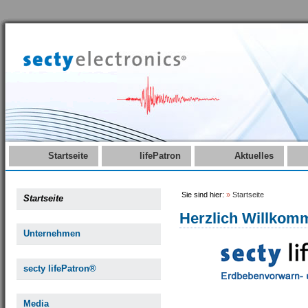
Startseite
lifePatron
Aktuelles
Sie sind hier:
»
Startseite
Startseite
Herzlich Willkom
Unternehmen
secty lifePatron®
Media