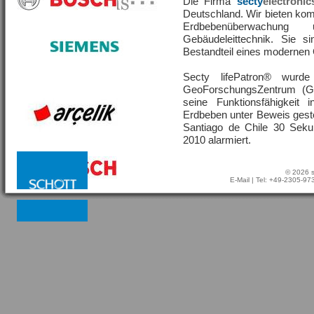
Die Firma
secty
electronic
Deutschland. Wir bieten ko
Erdbebenüberwachu
Gebäudeleittechnik. Sie s
Bestandteil eines moderne
Secty lifePatron® wur
GeoForschungsZentrum (G
seine Funktionsfähigkeit
Erdbeben unter Beweis geste
Santiago de Chile 30 Sek
2010 alarmiert.
© 2026 s
E-Mail
| Tel: +49-2305-9