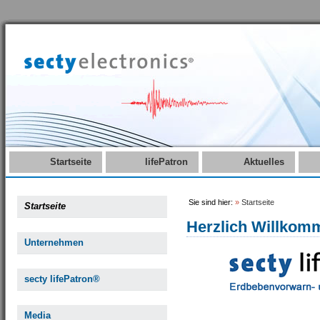
Startseite
lifePatron
Aktuelles
Sie sind hier:
»
Startseite
Startseite
Herzlich Willkom
Unternehmen
secty lifePatron®
Media