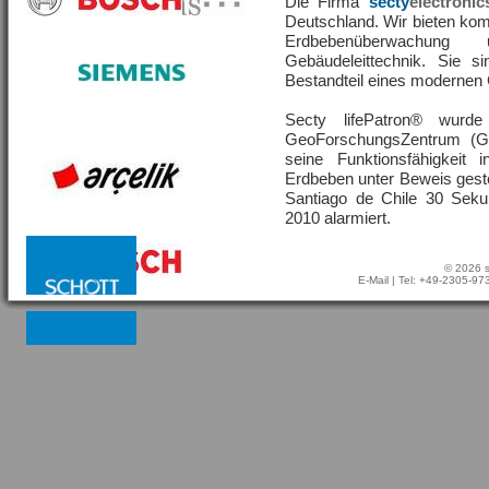
Die Firma
secty
electronic
Deutschland. Wir bieten ko
Erdbebenüberwachu
Gebäudeleittechnik. Sie s
Bestandteil eines moderne
Secty lifePatron® wur
GeoForschungsZentrum (G
seine Funktionsfähigkeit
Erdbeben unter Beweis geste
Santiago de Chile 30 Sek
2010 alarmiert.
© 2026 s
E-Mail
| Tel: +49-2305-9