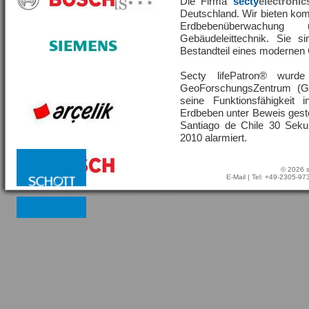
Die Firma
secty
electronic
Deutschland. Wir bieten ko
Erdbebenüberwachu
Gebäudeleittechnik. Sie s
Bestandteil eines moderne
Secty lifePatron® wur
GeoForschungsZentrum (G
seine Funktionsfähigkeit
Erdbeben unter Beweis geste
Santiago de Chile 30 Sek
2010 alarmiert.
© 2026 s
E-Mail
| Tel: +49-2305-9