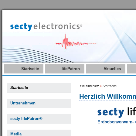
Startseite
lifePatron
Aktuelles
Sie sind hier:
»
Startseite
Startseite
Herzlich Willkom
Unternehmen
secty lifePatron®
Media