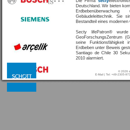
Die Firma
secty
electronic
Deutschland. Wir bieten ko
Erdbebenüberwachu
Gebäudeleittechnik. Sie s
Bestandteil eines moderne
Secty lifePatron® wur
GeoForschungsZentrum (G
seine Funktionsfähigkeit
Erdbeben unter Beweis geste
Santiago de Chile 30 Sek
2010 alarmiert.
© 2026 s
E-Mail
| Tel: +49-2305-9