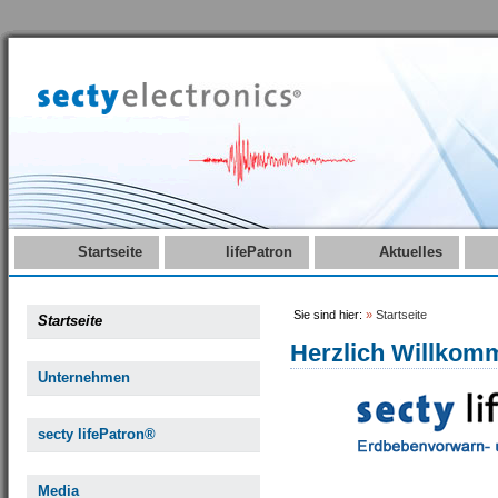
Startseite
lifePatron
Aktuelles
Sie sind hier:
»
Startseite
Startseite
Herzlich Willkom
Unternehmen
secty lifePatron®
Media