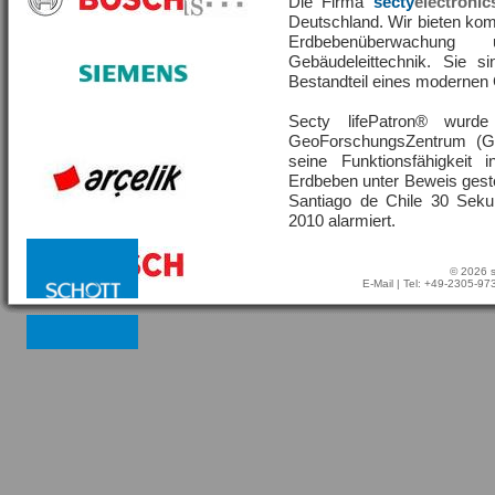
Die Firma
secty
electronic
Deutschland. Wir bieten ko
Erdbebenüberwachu
Gebäudeleittechnik. Sie s
Bestandteil eines moderne
Secty lifePatron® wur
GeoForschungsZentrum (G
seine Funktionsfähigkeit
Erdbeben unter Beweis geste
Santiago de Chile 30 Sek
2010 alarmiert.
© 2026 s
E-Mail
| Tel: +49-2305-9