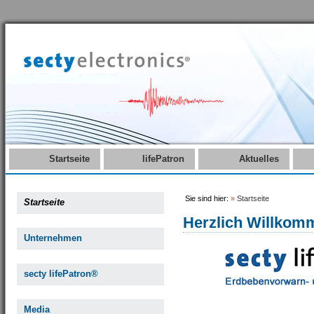
Startseite
lifePatron
Aktuelles
Sie sind hier:
»
Startseite
Startseite
Herzlich Willkom
Unternehmen
secty lifePatron®
Media