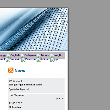
News
30.10.2025
20ig jähriges Firmenjubiläum!
Spezielles Angebot!
Kat: Topnews
[mehr]
22.05.2025
Moldawien