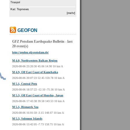
Tiraspol
Kat: Topnews
[mehr]
GEOFON
GFZ Potsdam Earthquake Bulletin - last
20 event(s)
http://geofon.gfz-potsdam.de/
M 4.0, Northwestern Balkan Region
2026-08-06 23:20:30 45.06 14.90 10 km A
M 4.9, Off East Coast of Kamchatka
2026-08-06 20:07:23 52.45 159.78 10 km A
M 5.1, Central Peru
2026-08-06 18:57:22 -12.10 -75.36 10 km A
M 5.3, Off East Coast of Honshu, Japan
2026-08-06 17:43:38 39.58 143.53 10 km A
M 5.1, Bismarck Sea
2026-08-06 16:01:59 -3.15 148.67 10 km A
M 5.3, Solomon Islands
2026-08-06 13:42:05 -7.73 158.75 10 km A