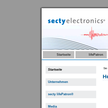
Startseite
lifePatron
Sie 
Startseite
H
Unternehmen
secty lifePatron®
Media