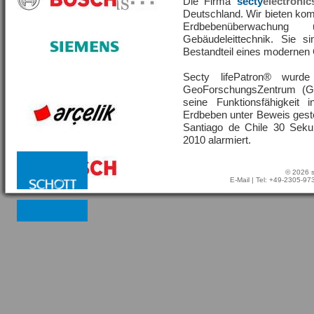
Die Firma
secty
electronic
Deutschland. Wir bieten ko
Erdbebenüberwachu
Gebäudeleittechnik. Sie s
Bestandteil eines moderne
Secty lifePatron® wur
GeoForschungsZentrum (G
seine Funktionsfähigkeit
Erdbeben unter Beweis geste
Santiago de Chile 30 Sek
2010 alarmiert.
© 2026 s
E-Mail
| Tel: +49-2305-9