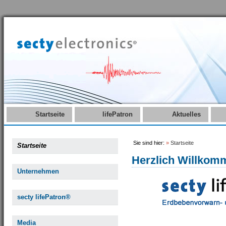
Startseite
lifePatron
Aktuelles
Sie sind hier:
»
Startseite
Startseite
Herzlich Willkom
Unternehmen
secty lifePatron®
Media